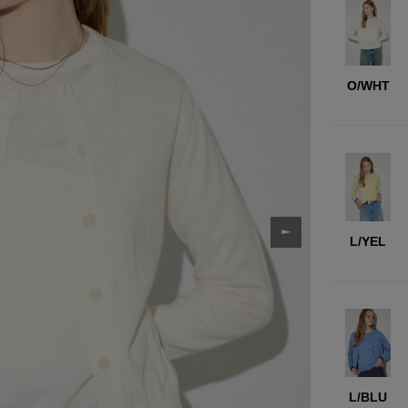
O/WHT
L/YEL
L/BLU