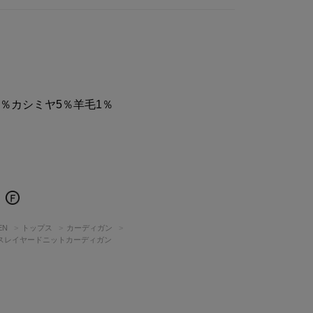
4％カシミヤ5％羊毛1％
EN
トップス
カーディガン
スレイヤードニットカーディガン