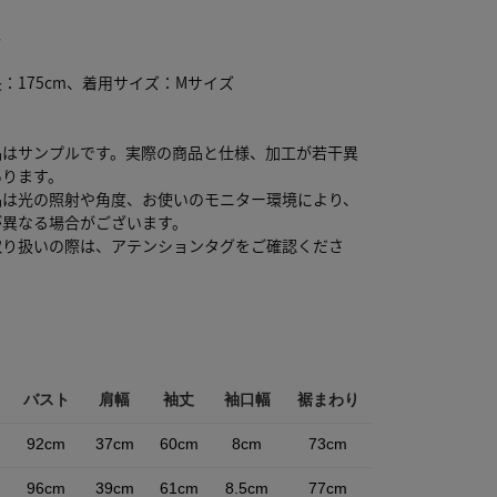
り
し
：175cm、着用サイズ：Mサイズ
品はサンプルです。実際の商品と仕様、加工が若干異
あります。
品は光の照射や角度、お使いのモニター環境により、
が異なる場合がございます。
取り扱いの際は、アテンションタグをご確認くださ
バスト
肩幅
袖丈
袖口幅
裾まわり
92cm
37cm
60cm
8cm
73cm
96cm
39cm
61cm
8.5cm
77cm