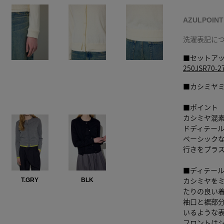
AZULPOIN
洗濯表記に
■セットア
250JSR7
■カシミヤ
■ポイント
カシミヤ混
ドディテー
ベーシック
行きをプラス
■ディテー
カシミヤを
T.GRY
BLK
たりの良い
袖口と裾部
いるような
フロントは