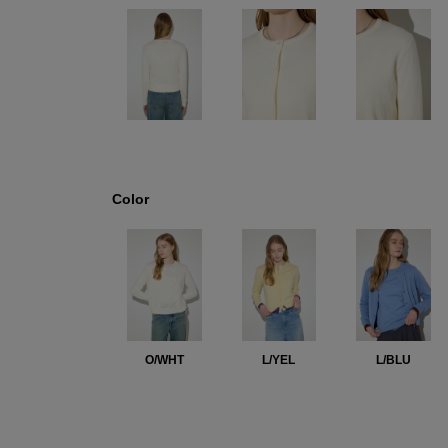
Color
O/WHT
L/YEL
L/BLU