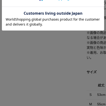
伸縮性：あ
光沢感：な
■モデル身長
[注意事項]
※画像の商
なる場合が
※画像の商
実物と色味
※着用、お
い。
サイズ
総丈
S
53cm
M
55cm