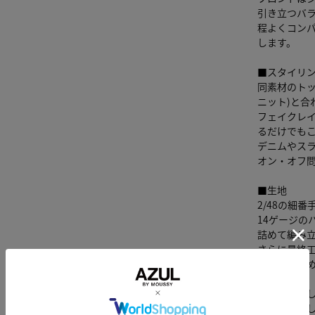
引き立つバ
程よくコン
します。
■スタイリ
同素材のトップ
ニット)と合
フェイクレ
るだけでも
デニムやス
オン・オフ
■生地
2/48の細
14ゲージの
詰めて編み
さらに最終
ソフトでな
透け感：な
裏 地：な