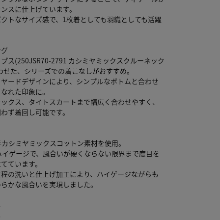
ランスに仕上げています。
パクトなサイズ感で、1枚着としても羽織としても活躍
ング
ス(250JSR70-2791 カシミヤミックスクルーネック
わせた、シリーズでの着こなしがおすすめ。
イヤードデザインにより、シンプルなボトムと合わせ
こなれた印象に。
ラックス、タイトスカートまで幅広く合わせやすく、
問わず着回し可能です。
番手カシミヤミックスコットン素材を使用。
ハイゲージで、風合いが硬くならない限界まで度目を
立てています。
工程の洗いと仕上げ加工により、ハイゲージながらも
めらかな風合いを実現しました。
し
し