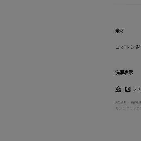
素材
コットン9
洗濯表示
HOME
WOM
カシミヤミック