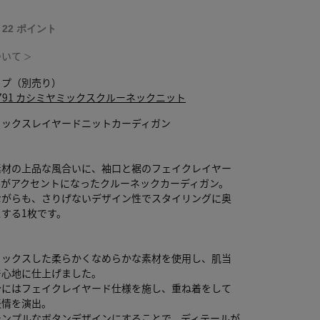
T 22 ポイント
ついて
＞
ップ（別売り）
0-2791 カシミヤミックスクルーネックニット
ミックスレイヤードニットカーディガン
素材の上品な風合いに、袖口と裾のフェイクレイヤー
ルがアクセントになったクルーネックカーディガン。
ながらも、さりげないデザイン性でスタイリングに奥
する1枚です。
ル
ミックスした柔らかくなめらかな素材を使用し、肌当
着心地に仕上げました。
分にはフェイクレイヤード仕様を施し、重ね着をして
表情を演出。
シンプルなボタンデザインにすることで、ディテールが