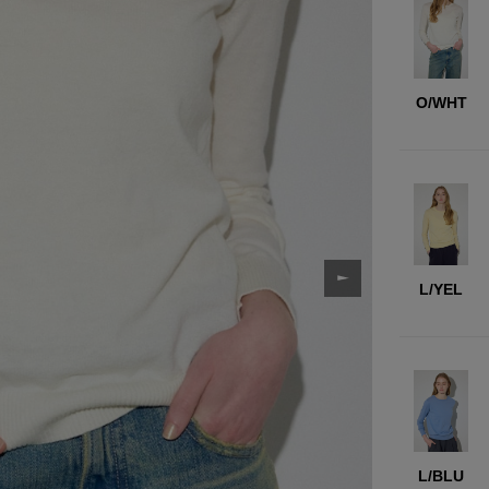
O/WHT
L/YEL
L/BLU