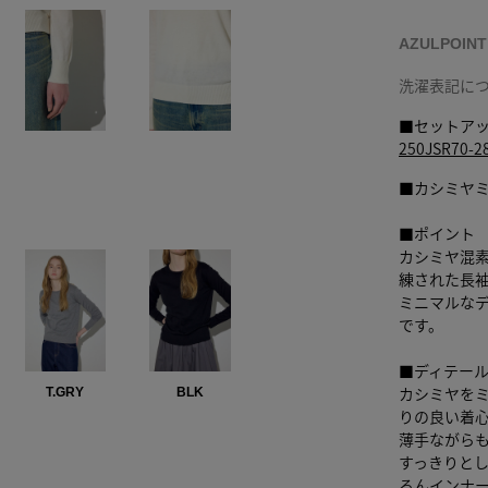
AZULPOIN
洗濯表記に
■セットア
250JSR7
■カシミヤ
■ポイント
カシミヤ混
練された長
ミニマルな
です。
■ディテー
カシミヤを
T.GRY
BLK
りの良い着
薄手ながら
すっきりと
ろんインナ