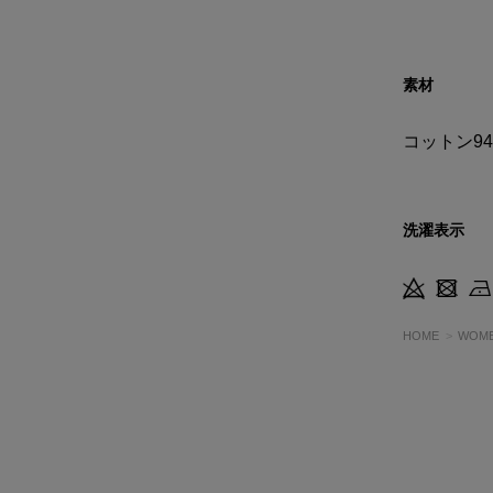
素材
コットン9
洗濯表示
HOME
WOM