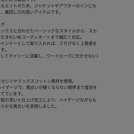
シルエットのため、ジャケットやアウターのインにも
く、着回し力の高いアイテムです。
ング
ラックスと合わせたベーシックなスタイルから、スカ
せたきれいめコーディネートまで幅広く対応。
のインナーとして取り入れれば、さりげなく上質感を
ます。
通してデイリーに活躍し、ワードローブに欠かせない1
番手カシミヤミックスコットン素材を使用。
ハイゲージで、風合いが硬くならない限界まで度目を
立てています。
工程の洗いと仕上げ加工により、ハイゲージながらも
めらかな風合いを実現しました。
し
し
り