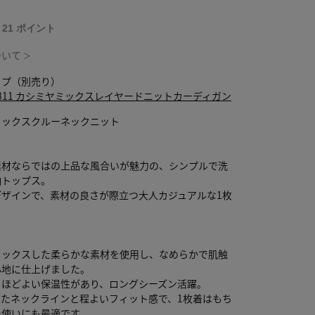
T 21 ポイント
ついて
＞
ップ（別売り）
0-2811 カシミヤミックスレイヤードニットカーディガン
ミックスクルーネックニット
素材ならではの上品な風合いが魅力の、シンプルで洗
袖トップス。
デザインで、素材の良さが際立つ大人カジュアルな1枚
ル
ミックスした柔らかな素材を使用し、なめらかで肌触
心地に仕上げました。
もほどよい保温性があり、ロングシーズン活躍。
したネックラインと程よいフィット感で、1枚着はもち
ー使いにも最適です。