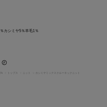
4％カシミヤ5％羊毛1％
EN
トップス
ニット
カシミヤミックスクルーネックニット