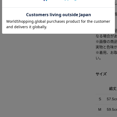
光沢感：な
■モデル身長
[注意事項]
※画像の商
なる場合が
※画像の商
実物と色味
※着用、お
い。
サイズ
総丈
S
57.5c
M
59.5c