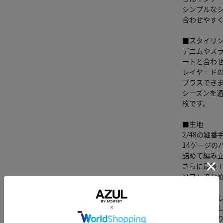
シンプルな
合わせやす
■スタイリ
デニムやス
ートと合わ
レイヤード
プラスでき
シーズンを
枚です。
■生地
2/48の細
14ゲージの
詰めて編み
さらに最終
ソフトでな
透け感：な
裏 地：な
伸縮性：あ