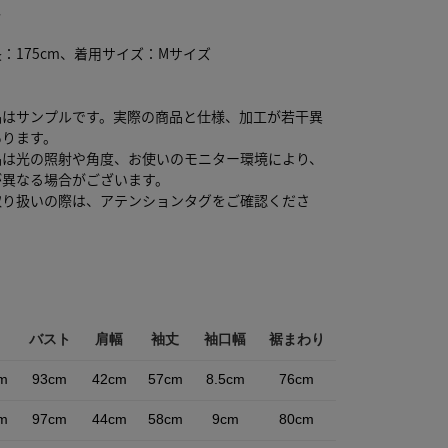
し
：175cm、着用サイズ：Mサイズ
品はサンプルです。実際の商品と仕様、加工が若干異
あります。
品は光の照射や角度、お使いのモニター環境により、
が異なる場合がございます。
取り扱いの際は、アテンションタグをご確認くださ
バスト
肩幅
袖丈
袖口幅
裾まわり
m
93cm
42cm
57cm
8.5cm
76cm
m
97cm
44cm
58cm
9cm
80cm