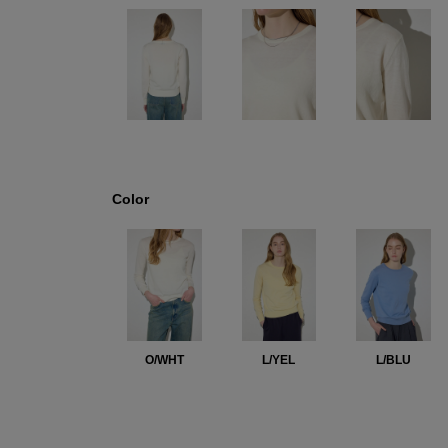
Color
O/WHT
L/YEL
L/BLU