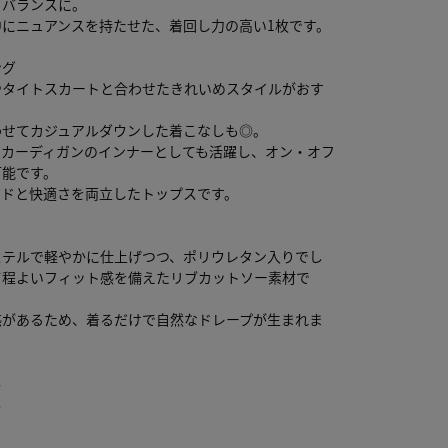
るバランスに。
中にニュアンスを持たせた、着回し力の高い1枚です。
ング
やタイトスカートと合わせたきれいめスタイルがおす
わせてカジュアルダウンした着こなしも◎。
やカーディガンのインナーとしても活躍し、オン・オフ
可能です。
ードと快適さを両立したトップスです。
ステルで軽やかに仕上げつつ、ポリウレタン入りでし
て程よいフィット感を備えたリブカットソー素材で
感があるため、着るだけで自然なドレープが生まれま
し
し
り
し