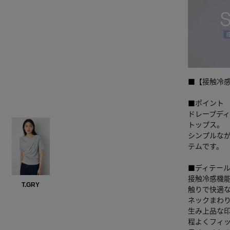
■【接触冷感
■ポイント
ドレープデ
トップス。
シンプルな
テムです。
■ディテー
接触冷感機
T.GRY
触りで快適
ネックまわ
生み上品な
程よくフィ