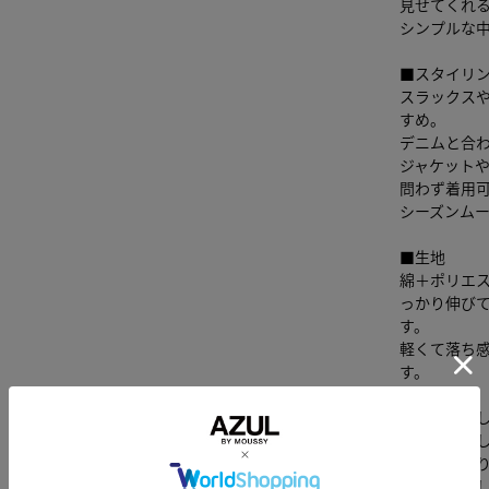
見せてくれ
シンプルな
■スタイリ
スラックス
すめ。
デニムと合
ジャケット
問わず着用
シーズンム
■生地
綿＋ポリエ
っかり伸び
す。
軽くて落ち
す。
透け感：な
裏 地：な
伸縮性：あ
光沢感：な