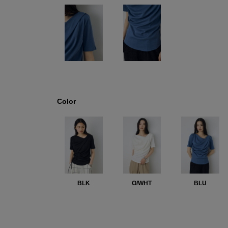
Color
BLK
O/WHT
BLU