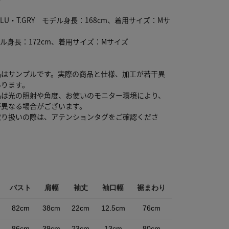
BLU・T.GRY モデル身長：168cm、着用サイズ：Mサ
デル身長：172cm、着用サイズ：Mサイズ
品はサンプルです。実際の商品と仕様、加工が若干異
あります。
品は光の照射や角度、お使いのモニター環境により、
が異なる場合がございます。
取り扱いの際は、アテンションタグをご確認くださ
バスト
肩幅
袖丈
袖口幅
裾まわり
82cm
38cm
22cm
12.5cm
76cm
86cm
39cm
23cm
13cm
80cm