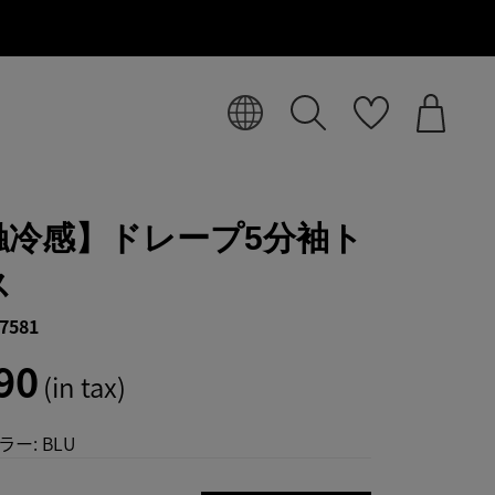
触冷感】ドレープ5分袖ト
ス
7581
90
(in tax)
ラー:
BLU