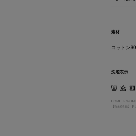
素材
コットン8
洗濯表示
HOME
WOM
【接触冷感】ド