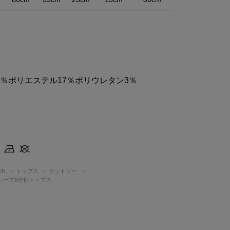
0％ポリエステル17％ポリウレタン3％
EN
トップス
カットソー
レープ5分袖トップス