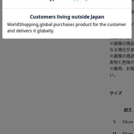
■O/WHT・
イズ
■BLK モ
[注意事項]
※画像の商
なる場合が
※画像の商
実物と色味
※着用、お
い。
サイズ
総丈
S
54cm
M
56cm