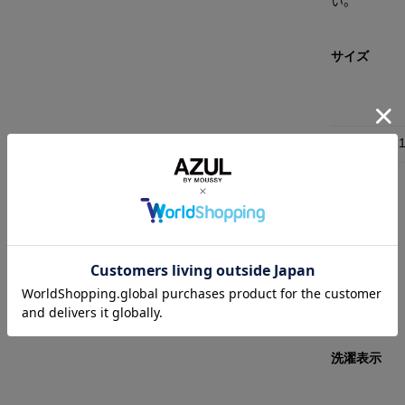
サイズ
FREE
素材
合成皮革
洗濯表示
-