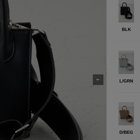
BLK
L/GRN
D/BEG