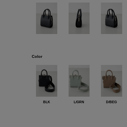
Color
BLK
L/GRN
D/BEG