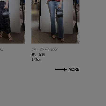
SY
AZUL BY MOUSSY
笠井香利
173㎝
MORE