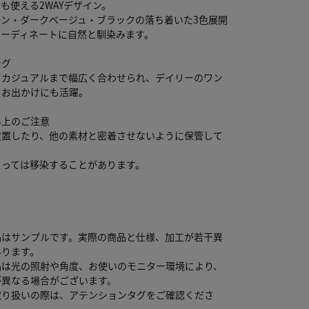
も使える2WAYデザイン。
ーン・ダークベージュ・ブラックの落ち着いた3色展開
コーディネートに自然と馴染みます。
ング
らカジュアルまで幅広く合わせられ、デイリーのワン
もお出かけにも活躍。
い上のご注意
放置したり、他の素材と密着させないように保管して
よっては移染することがあります。
品はサンプルです。実際の商品と仕様、加工が若干異
あります。
品は光の照射や角度、お使いのモニター環境により、
が異なる場合がございます。
取り扱いの際は、アテンションタグをご確認くださ