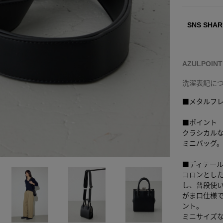
SNS SHAR
AZULPOIN
洗濯表記に
■メタルフ
■ポイント
クラシカル
ミニバッグ
■ディテー
コロンとし
し、普段使
がま口仕様
ント。
ミニサイズ