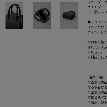
ショルダーで
ライトグリ
で、幅広い
■スタイリ
きれいめか
ポイントに
※お取り扱
濡れたまま
ください。
素材成分に
[注意事項]
※画像の商
なる場合が
※画像の商
実物と色味
※着用、お
い。