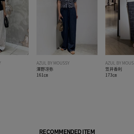
Y
AZUL BY MOUSSY
AZUL BY MOUS
澤野冴弥
笠井香利
161㎝
173㎝
RECOMMENDED ITEM