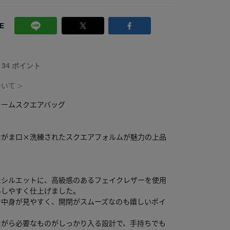
E
T 34 ポイント
ついて
＞
レームスクエアバッグ
ながま口×洗練されたスクエアフォルムが魅力の上品
。
ル
たシルエットに、高級感のあるフェイクレザーを使用
いしやすく仕上げました。
で中身が見やすく、開閉がスムーズなのも嬉しいポイ
ながら必要なものがしっかり入る設計で、手持ちでも