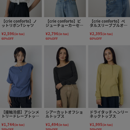
【crie conforto】ノ
【crie conforto】ビ
【crie conforto】ペ
ットリボンTシャツ
ジューチョーカーセッ
タルスリーブプルオー
トカットソー
バー
¥2,596
¥2,796
¥2,395
(in tax)
(in tax)
(in tax)
60%OFF
60%OFF
60%OFF
【接触冷感】アシンメ
シアーカットオフショ
ドライタッチ ヘンリー
トリードレープトップ
ルトップス
ネックトップス
ス
¥1,744
¥1,494
¥1,995
(in tax)
(in tax)
(in tax)
50%OFF
50%OFF
50%OFF