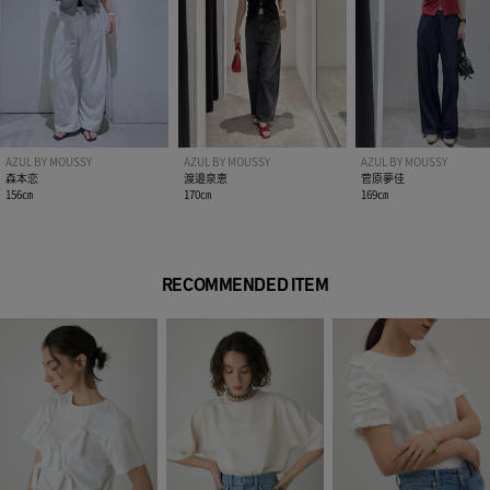
AZUL BY MOUSSY
AZUL BY MOUSSY
AZUL BY MOUSSY
森本恋
渡邉泉恵
菅原夢佳
156㎝
170㎝
169㎝
RECOMMENDED ITEM