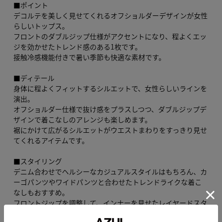
■ポイント
デコルテを美しく見せてくれるオフショルダーデザインが女性
らしいトップス。
フロントのダブルジップ仕様がアクセントになり、程よくエッ
ジを効かせたトレンド感のある1枚です。
接触冷感機能付きで暑い季節も快適な素材です。
■ディテール
身体に程よくフィットするシルエットで、女性らしいラインを
演出。
オフショルダー仕様で抜け感をプラスしつつ、ダブルジップデ
ザインで着こなしのアレンジも楽しめます。
裾にかけて広がるシルエットがウエストまわりをすっきり見せ
てくれるアイテムです。
■スタイリング
デニム合わせでヘルシーなカジュアルスタイルはもちろん、カ
ーゴパンツやワイドパンツと合わせたトレンドライクな着こ
なしもおすすめ。
フロントジップを調整して、インナーを見せたレイヤードスタ
イルも楽しめます。