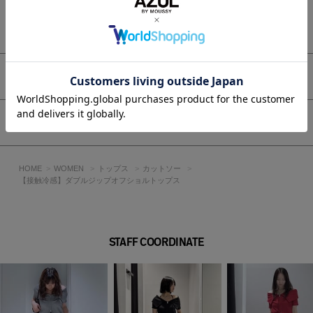
■生地
もっと見る
綿とポリエステルで軽やかに仕上げつつ、ポリウレタン入りで
しっかり伸びて程よいフィット感を備えたリブカットソー素材
です。
アイテムサイズ
透け感：なし
裏 地：なし
伸縮性：あり
シェア
光沢感：なし
■O/WHT モデル身長172cm（FREEサイズ着用）
HOME
WOMEN
トップス
カットソー
■BLK・D/RED・T.GRY モデル身長175cm（FREEサイズ着
【接触冷感】ダブルジップオフショルトップス
用）
[注意事項]
※画像の商品はサンプルです。実際の商品と仕様、加工が若干
STAFF COORDINATE
異なる場合があります。
※画像の商品は光の照射や角度、お使いのモニター環境によ
り、実物と色味が異なる場合がございます。
※着用、お取り扱いの際は、アテンションタグをご確認くださ
い。