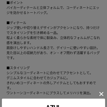
■ポイント
バイカーディテールと立体フォルムで、コーディネートにエッ
ジを効かせるトートバッグ。
■ディテール
ジップ使いや切り替えデザインがアクセントになり、持つだけ
でスタイリングを引き締める一品。
程よく柔らかな素材で体に馴染み、立体的なフォルムがこなれ
感を演出します。
肩掛けしやすいハンドル長さで、デイリーに使いやすい設計。
見た目以上の収納力があり、オン・オフ問わず活躍するバッグ
です。
■スタイリング
シンプルなコーディネートに合わせてアクセントとして。
デニムスタイルに合わせてカジュアルに。
きれいめコーディネートの外しアイテムとしてもおすすめで
す。
ワントーンコーディネートにプラスしてメリハリを演出。
※お取り扱い上のご注意