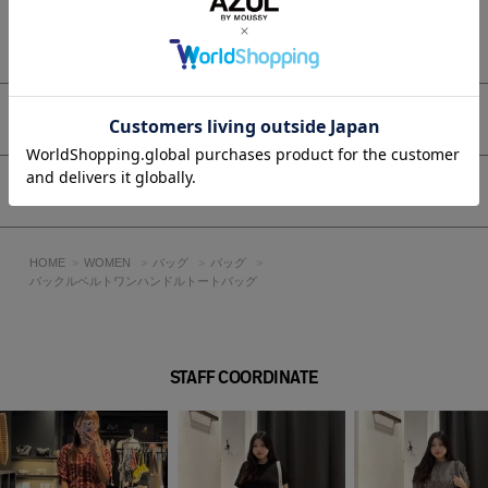
濡れたまま放置したり、他の素材と密着させないように保管し
てください。
もっと見る
素材成分によっては移染することがあります。
アイテムサイズ
[注意事項]
※画像の商品はサンプルです。実際の商品と仕様、加工が若干
異なる場合があります。
シェア
※画像の商品は光の照射や角度、お使いのモニター環境によ
り、実物と色味が異なる場合がございます。
※着用、お取り扱いの際は、アテンションタグをご確認くださ
HOME
WOMEN
バッグ
バッグ
い。
バックルベルトワンハンドルトートバッグ
STAFF COORDINATE