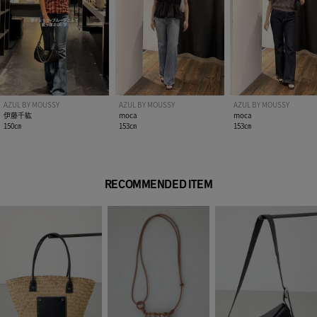
AZUL BY MOUSSY
AZUL BY MOUSSY
AZUL BY MOUSSY
伊藤千紘
moca
moca
150㎝
153㎝
153㎝
RECOMMENDED ITEM