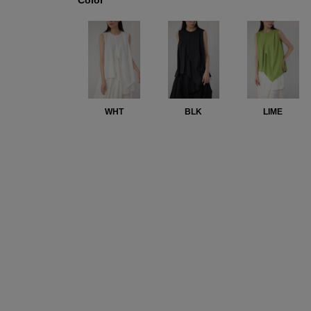
Color
WHT
BLK
LIME