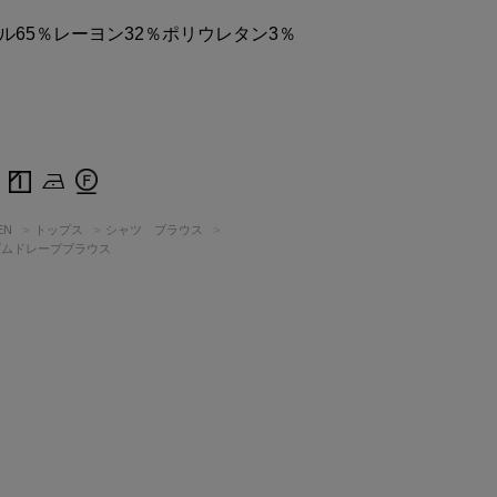
ル65％レーヨン32％ポリウレタン3％
EN
トップス
シャツ ブラウス
ダムドレープブラウス