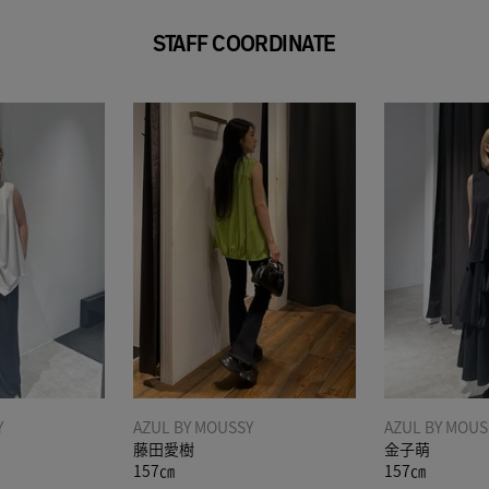
STAFF COORDINATE
Y
AZUL BY MOUSSY
AZUL BY MOUS
藤田愛樹
金子萌
157㎝
157㎝