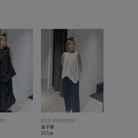
SY
AZUL BY MOUSSY
金子萌
157㎝