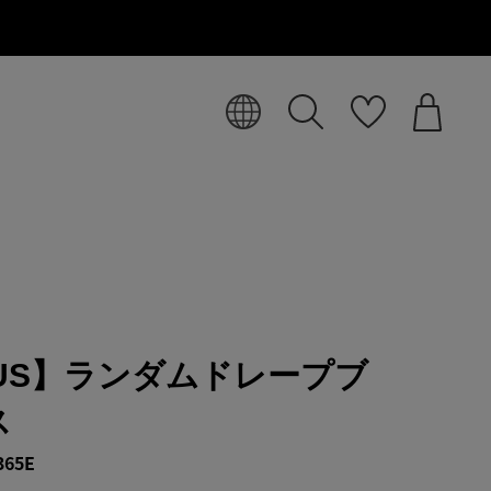
LUS】ランダムドレープブ
ス
365E