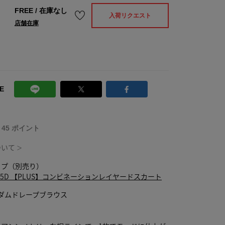
FREE
/
在庫なし
入荷リクエスト
店舗在庫
E
T 45 ポイント
ついて
＞
ップ（別売り）
1-205D 【PLUS】コンビネーションレイヤードスカート
ンダムドレープブラウス