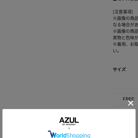
[注意事項]
※画像の商
なる場合が
※画像の商
実物と色味
※着用、お
い。
サイズ
FREE
素材