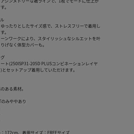
るアシンメトリーな裾ラインで、1枚でモードに仕上が
です。
ール
くゆったりとしたサイズ感で、ストレスフリーで着用し
ます。
ターンワークにより、スタイリッシュなシルエットを叶
さりげなく体型カバーも。
ング
ト(250ISP31-205D PLUSコンビネーションレイヤ
)とセットアップ着用していただけます。
感のある素材。
Tのみややあり
し
し
し
：172cm、着用サイズ：FREEサイズ