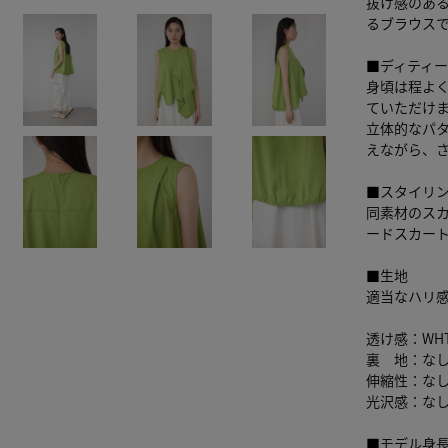
抜け感のあ
るブラウス
■ディティ
身頃は程よ
ていただけ
立体的なパ
えながら、
■スタイリ
同素材のスカー
ードスカート
■生地
適当なハリ
透け感：WH
裏 地：な
伸縮性：な
光沢感：な
■モデル身長