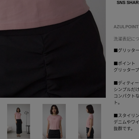
SNS SHAR
AZULPOIN
洗濯表記に
■グリッター
■ポイント
グリッター
■ディティ
シンプルだ
コンパクト
ト。
■スタイリ
デニムやワ
抜群です。