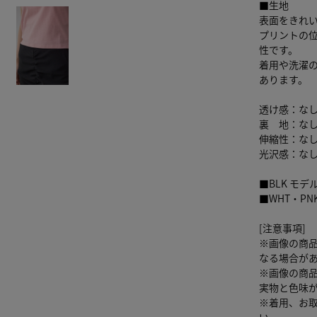
■生地
表面をきれ
プリントの
性です。
着用や洗濯
あります。
透け感：な
裏 地：な
伸縮性：な
光沢感：な
■BLK モデ
■WHT・PN
[注意事項]
※画像の商
なる場合が
※画像の商
実物と色味
※着用、お
い。