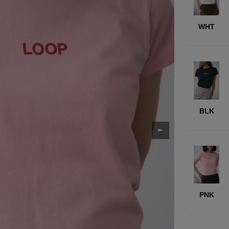
WHT
BLK
PNK