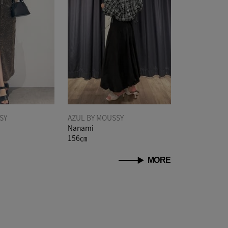
SY
AZUL BY MOUSSY
Nanami
156㎝
MORE