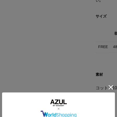
サイズ
FREE
4
素材
コットン10
洗濯表示