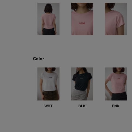
Color
WHT
BLK
PNK