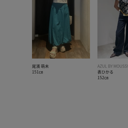
尾濱 萌未
AZUL BY MOUSS
151㎝
表ひかる
152㎝