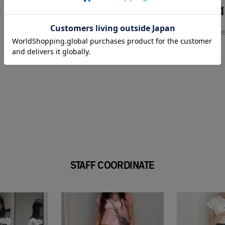
HOME
WOM
STAFF COORDINATE