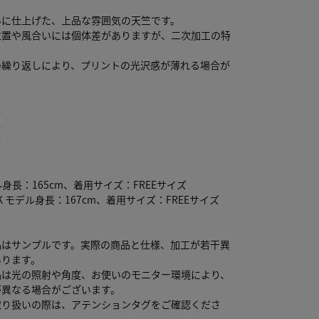
いに仕上げた、上品な雰囲気の天竺です。
位置や風合いには個体差がありますが、二次加工の特
の繰り返しにより、プリントの光沢感が薄れる場合が
し
し
し
し
ル身長：165cm、着用サイズ：FREEサイズ
K モデル身長：167cm、着用サイズ：FREEサイズ
品はサンプルです。実際の商品と仕様、加工が若干異
あります。
品は光の照射や角度、お使いのモニター環境により、
が異なる場合がございます。
取り扱いの際は、アテンションタグをご確認くださ