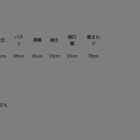
バス
袖口
裾まわ
着丈
肩幅
袖丈
ト
幅
り
8cm
88cm
35cm
13cm
15cm
78cm
0％