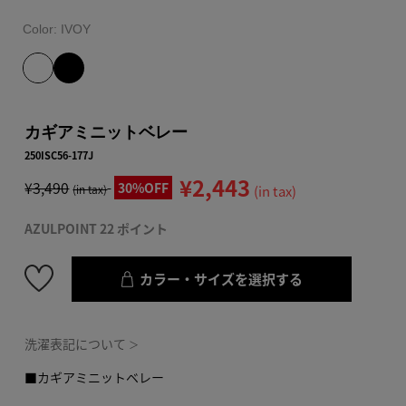
Color:
IVOY
カギアミニットベレー
250ISC56-177J
¥2,443
¥3,490
30%OFF
(in tax)
(in tax)
AZULPOINT 22 ポイント
カラー・サイズを選択する
洗濯表記について
＞
■カギアミニットベレー