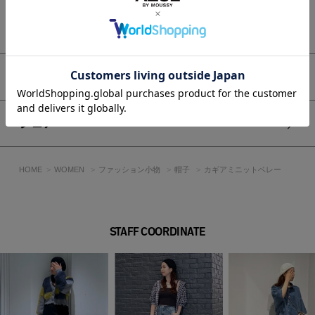
[注意事項]
もっと見る
※画像の商品はサンプルです。実際の商品と仕様、加工が若干
異なる場合があります。
※画像の商品は光の照射や角度、お使いのモニター環境によ
り、実物と色味が異なる場合がございます。
アイテムサイズ
※着用、お取り扱いの際は、アテンションタグをご確認くださ
い。
シェア
HOME
WOMEN
ファッション小物
帽子
カギアミニットベレー
STAFF COORDINATE