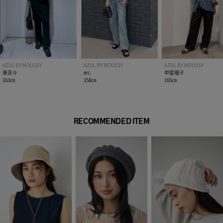
AZUL BY MOUSSY
AZUL BY MOUSSY
AZUL BY MOUSSY
東奈々
eri.
甲斐瑠子
163㎝
158㎝
165㎝
RECOMMENDED ITEM