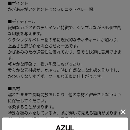
■ポイント
かぎあみがアクセントになったニットベレー帽。
■ディティール
繊細なカギアミのデザインが特徴で、シンプルながらも個性的
な印象を与えます。
クラシックなベレー帽の形に現代的なディティールが加わり、
上品さと遊び心を両立させた一品です。
かぎあみのため通気性に優れており、夏でも快適に着用できま
す。
軽やかな印象で、暑い季節にもぴったり。
柔らかな素材感が、かぶった時に自然なこなれ感を作り出し、
かわいくなりすぎず、クールな印象に仕上がります。
■素材
濡れたままで長時間放置したり、他の素材と密着させないよう
に保管してください。
移染することがあります。
特殊な編み方をしている為、糸が浮いて見える箇所があります
が、デザイン特性ですのでご了承ください。
大きな編み目のデザインですので、ひっかけに注意ください。