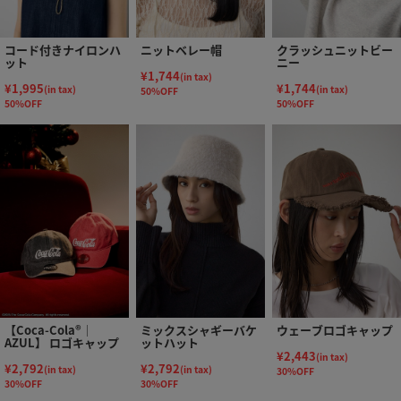
コード付きナイロンハ
ニットベレー帽
クラッシュニットビー
ット
ニー
¥1,744
(in tax)
¥1,995
¥1,744
(in tax)
(in tax)
50%OFF
50%OFF
50%OFF
【Coca-Cola®｜
ミックスシャギーバケ
ウェーブロゴキャップ
AZUL】 ロゴキャップ
ットハット
¥2,443
(in tax)
¥2,792
¥2,792
(in tax)
(in tax)
30%OFF
30%OFF
30%OFF