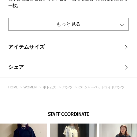
一枚。
■スタイリング
同素材の250ISB80-498E C/Tシャーベットフレアスリーブトッ
もっと見る
プス、250ISB80-497E C/Tシャーベットノースリーブトップス
とセットアップで着用していただけます。
アイテムサイズ
■生地
肌離れの良い機能性素材を使用しています。
吸水速乾・接触冷感・UV CUTの機能性があります。
シェア
素材には若干の節があり表面感のある素材を使用しています。
柄の見え方には個体差があります。
展開色によって多少の素材感の違いがありますが素材特性によ
HOME
WOMEN
ボトムス
パンツ
C/Tシャーベットワイドパンツ
るものです。
納品時は畳アタリが付いている商品があります。
白い生地に総柄プリントを施している為、畳んだ際にアタリに
よる地色が見えてしまいます。
STAFF COORDINATE
また、縫製部分や生地を引っ張ると白地が見えますがプリント
特性によるものです。
アタリを含む地色の見え方、アタリの箇所には個体差がありま
す。