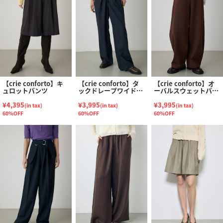
【crie conforto】キ
【crie conforto】タ
【crie conforto】オ
ュロットパンツ
ックドレープワイドパ
ーバルスウェットパン
ンツ
ツ
¥4,395
¥3,995
¥3,995
(in tax)
(in tax)
(in tax)
60%OFF
60%OFF
60%OFF