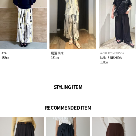
透け感：柄WHTはあり
裏 地：あり
伸縮性：なし
光沢感：なし
■柄WHT・GRY モデル身長：163cm、着用サイズ：Mサイズ
■BLK モデル身長：171cm、着用サイズ：Mサイズ
AYA
尾濱 萌未
AZUL BY MOUSSY
153㎝
151㎝
NAMIE NISHIDA
[注意事項]
158㎝
※画像の商品はサンプルです。実際の商品と仕様、加工が若干
異なる場合があります。
※画像の商品は光の照射や角度、お使いのモニター環境によ
り、実物と色味が異なる場合がございます。
STYLING ITEM
※着用、お取り扱いの際は、アテンションタグをご確認くださ
い。
RECOMMENDED ITEM