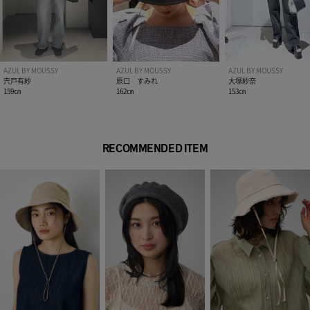
AZUL BY MOUSSY
AZUL BY MOUSSY
AZUL BY MOUSSY
宍戸有紗
原口 すみれ
大塚紗奈
159㎝
162㎝
153㎝
RECOMMENDED ITEM