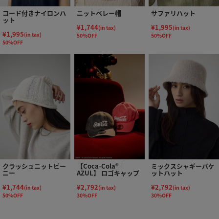
コード付きナイロンハ
ニットベレー帽
サファリハット
ット
¥1,744
¥1,995
(in tax)
(in tax)
¥1,995
(in tax)
50%OFF
50%OFF
50%OFF
クラッシュニットビー
【Coca-Cola®｜
ミックスシャギーバケ
ニー
AZUL】 ロゴキャップ
ットハット
¥1,744
¥2,792
¥2,792
(in tax)
(in tax)
(in tax)
50%OFF
30%OFF
30%OFF