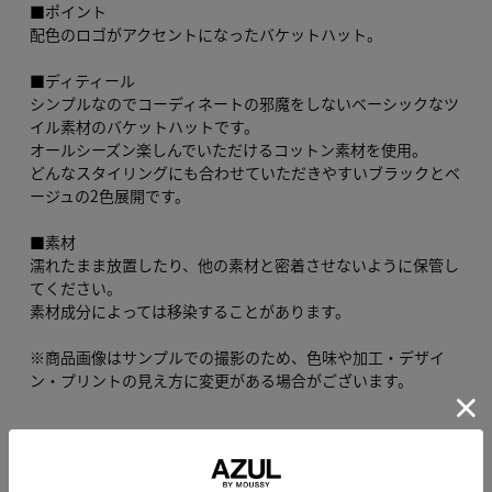
■ポイント
配色のロゴがアクセントになったバケットハット。
■ディティール
シンプルなのでコーディネートの邪魔をしないベーシックなツ
イル素材のバケットハットです。
オールシーズン楽しんでいただけるコットン素材を使用。
どんなスタイリングにも合わせていただきやすいブラックとベ
ージュの2色展開です。
■素材
濡れたまま放置したり、他の素材と密着させないように保管し
てください。
素材成分によっては移染することがあります。
※商品画像はサンプルでの撮影のため、色味や加工・デザイ
ン・プリントの見え方に変更がある場合がございます。
もっと見る