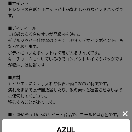
■ポイント
トレンドの台形シルエットが上品なおしゃれなハンドバッグで
す。
■ディティール
しぼ感のある合皮使いが高級感を演出。
ダブルジッパー仕様なので開閉しやすくデザインポイントにも
なっております。
ボディについたポケットは携帯が入るサイズです。
キーチャームもついているのでコンパクトサイズのバッグです
が収納力は抜群です。
■素材
カビが生えにくく手入れや保管が簡単なのが特徴です。
濡れたままで長時間放置したり、他の素材と密着させないよう
に保管してください。
移染することがあります。
■250HAB55-161Kのリピート商品で、ゴールドは新色です。
※商品画像はサンプルでの撮影のため、色味や加工・デザイ