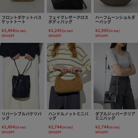
フロントポケットバス
フェイクレザークロス
ハーフムーンショルダ
ケットトート
ボディバッグ
ーバッグ
¥3,494
¥3,245
¥2,995
(in tax)
(in tax)
(in tax)
50%OFF
50%OFF
50%OFF
リバーシブルバケツバ
ハンドルノットミニバ
ダブルジッパークリア
ッグ
ッグ
ミニバッグ
¥2,494
¥2,744
¥2,744
(in tax)
(in tax)
(in tax)
50%OFF
50%OFF
50%OFF