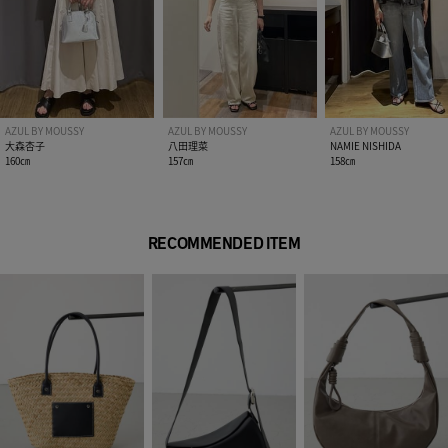
AZUL BY MOUSSY
AZUL BY MOUSSY
AZUL BY MOUSSY
大森杏子
八田理菜
NAMIE NISHIDA
160㎝
157㎝
158㎝
RECOMMENDED ITEM