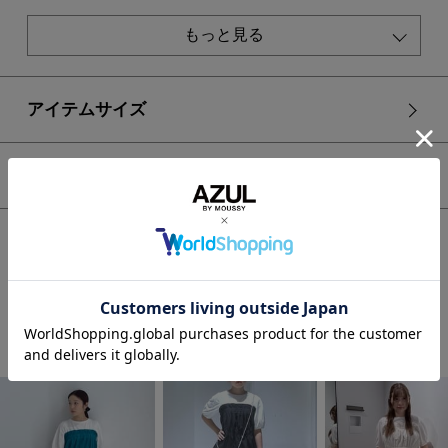
ウエストが細く見えるビスチェデザイン。
着丈を長めに設定しているので、細身のボトムスと合わせても
もっと見る
安心して着用できます。
袖は二の腕が気にならないパフスリーブデザイン。
重ね着風のデザインなので、インナーにも困りません。
アイテムサイズ
■スタイリング
同素材の250ISB31-517F C/T撥水タックワイドパンツ、
シェア
250ISB31-518F C/T撥水バルーンギャザースカートと合わせる
とモードなスタイリングが完成します。
デニムに合わせてカジュアルに着こなすのもおすすめです。
HOME
WOMEN
トップス
カットソー
C/T撥水ビスチェドッキングトップス
■生地
カットソーには柔らかなタッチのT/C天竺を使用し、布帛には
気流染めした平織りのポリエステルを使用しております。
気流染めすることで、ナチュラルな表情になっております。
STAFF COORDINATE
機能性としては、撥水・UVカット・イージーケアを兼ね備え
ております。
透け感：なし
裏 地：なし