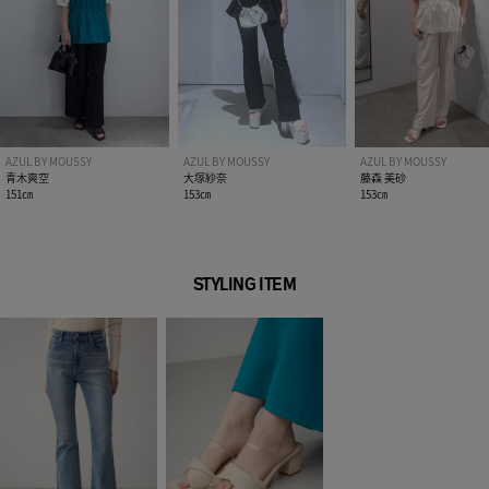
伸縮性：若干
光沢感：なし
■BLK・L/BEG モデル身長：163cm、着用サイズ：FREEサイ
ズ
■BLU モデル身長：170cm、着用サイズ：FREEサイズ
AZUL BY MOUSSY
AZUL BY MOUSSY
AZUL BY MOUSSY
[注意事項]
青木爽空
大塚紗奈
藤森 美砂
※画像の商品はサンプルです。実際の商品と仕様、加工が若干
151㎝
153㎝
153㎝
異なる場合があります。
※画像の商品は光の照射や角度、お使いのモニター環境によ
り、実物と色味が異なる場合がございます。
STYLING ITEM
※着用、お取り扱いの際は、アテンションタグをご確認くださ
い。