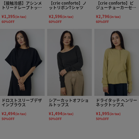
【接触冷感】アシンメ
【crie conforto】ノ
【crie conforto】ビ
トリードレープトップ
ットリボンTシャツ
ジューチョーカーセッ
ス
トカットソー
¥1,395
¥2,596
¥2,796
(in tax)
(in tax)
(in tax)
60%OFF
60%OFF
60%OFF
ドロストスリーブデザ
シアーカットオフショ
ドライタッチ ヘンリー
インブラウス
ルトップス
ネックトップス
¥2,494
¥1,494
¥1,995
(in tax)
(in tax)
(in tax)
50%OFF
50%OFF
50%OFF