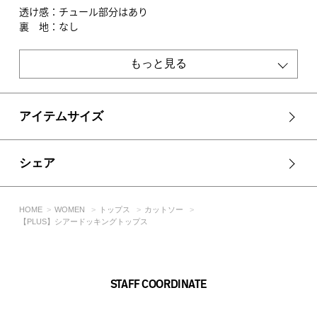
透け感：チュール部分はあり
裏 地：なし
伸縮性：あり
光沢感：なし
もっと見る
■モデル身長：167cm、着用サイズ：FREEサイズ
[注意事項]
アイテムサイズ
※画像の商品はサンプルです。実際の商品と仕様、加工が若干
異なる場合があります。
※画像の商品は光の照射や角度、お使いのモニター環境によ
シェア
り、実物と色味が異なる場合がございます。
※着用、お取り扱いの際は、アテンションタグをご確認くださ
い。
HOME
WOMEN
トップス
カットソー
【PLUS】シアードッキングトップス
STAFF COORDINATE