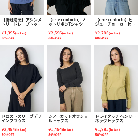
【接触冷感】アシンメ
【crie conforto】ノ
【crie conforto】ビ
トリードレープトップ
ットリボンTシャツ
ジューチョーカーセッ
ス
トカットソー
¥1,395
¥2,596
¥2,796
(in tax)
(in tax)
(in tax)
60%OFF
60%OFF
60%OFF
ドロストスリーブデザ
シアーカットオフショ
ドライタッチ ヘンリー
インブラウス
ルトップス
ネックトップス
¥2,494
¥1,494
¥1,995
(in tax)
(in tax)
(in tax)
50%OFF
50%OFF
50%OFF