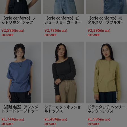
【crie conforto】ノ
【crie conforto】ビ
【crie conforto】ペ
ットリボンTシャツ
ジューチョーカーセッ
タルスリーブプルオー
トカットソー
バー
¥2,596
¥2,796
¥2,395
(in tax)
(in tax)
(in tax)
60%OFF
60%OFF
60%OFF
【接触冷感】アシンメ
シアーカットオフショ
ドライタッチ ヘンリー
トリードレープトップ
ルトップス
ネックトップス
ス
¥1,744
¥1,494
¥1,995
(in tax)
(in tax)
(in tax)
50%OFF
50%OFF
50%OFF