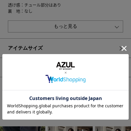
透け感：チュール部分はあり
裏 地：なし
伸縮性：あり
光沢感：なし
もっと見る
■モデル身長：167cm、着用サイズ：FREEサイズ
[注意事項]
アイテムサイズ
※画像の商品はサンプルです。実際の商品と仕様、加工が若干
異なる場合があります。
※画像の商品は光の照射や角度、お使いのモニター環境によ
シェア
り、実物と色味が異なる場合がございます。
※着用、お取り扱いの際は、アテンションタグをご確認くださ
い。
HOME
WOMEN
トップス
カットソー
【PLUS】シアードッキングトップス
STAFF COORDINATE