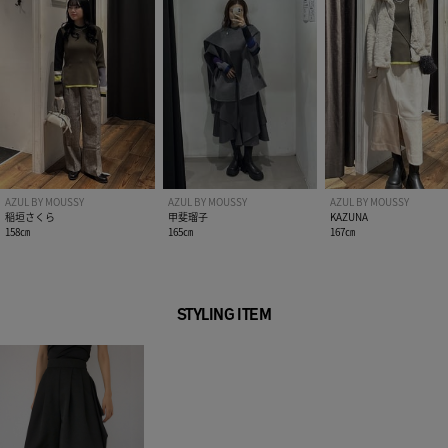
AZUL BY MOUSSY
AZUL BY MOUSSY
AZUL BY MOUSSY
稲垣さくら
甲斐瑠子
KAZUNA
158㎝
165㎝
167㎝
STYLING ITEM