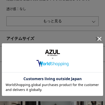
透け感：なし
裏 地：なし
伸縮性：あり
もっと見る
光沢感：なし
■モデル身長：175cm、着用サイズ：FREEサイズ
アイテムサイズ
[注意事項]
※画像の商品はサンプルです。実際の商品と仕様、加工が若干
異なる場合があります。
シェア
※画像の商品は光の照射や角度、お使いのモニター環境によ
り、実物と色味が異なる場合がございます。
※着用、お取り扱いの際は、アテンションタグをご確認くださ
HOME
WOMEN
トップス
ニット
い。
【PLUS】カラーブロッキングリブニット
STAFF COORDINATE