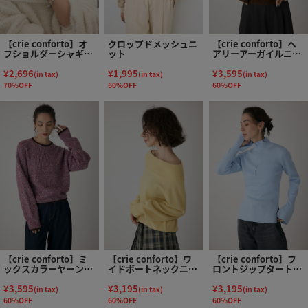
【crie conforto】オ
クロップドメッシュニ
【crie conforto】ヘ
フショルダーシャギー
ット
アリーアーガイルニッ
ラメニット
ト
¥2,696
¥1,995
¥3,595
(in tax)
(in tax)
(in tax)
70%OFF
60%OFF
60%OFF
【crie conforto】ミ
【crie conforto】ワ
【crie conforto】フ
ックスカラーヤーンラ
イドボートネックニッ
ロントジップタートル
インニット
ト
ニット
¥3,595
¥3,195
¥3,195
(in tax)
(in tax)
(in tax)
60%OFF
60%OFF
60%OFF