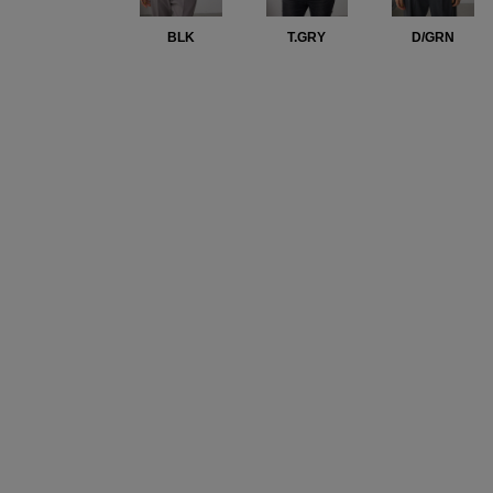
BLK
T.GRY
D/GRN