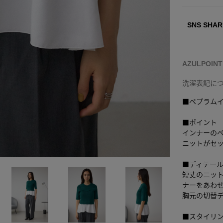
SNS SHAR
AZULPOIN
洗濯表記に
■ペプラム
■ポイント
インナーの
ニットがセ
■ディテー
短丈のニッ
ナーをあわ
胸元の切替
■スタイリ