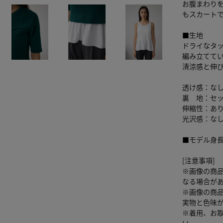
お腹まわり
もスカート
■生地
ドライなタ
編み立てて
清涼感と伸
透け感：な
裏 地：セッ
伸縮性：あ
光沢感：な
■モデル身長
[注意事項]
※画像の商
なる場合が
※画像の商
実物と色味
※着用、お
い。