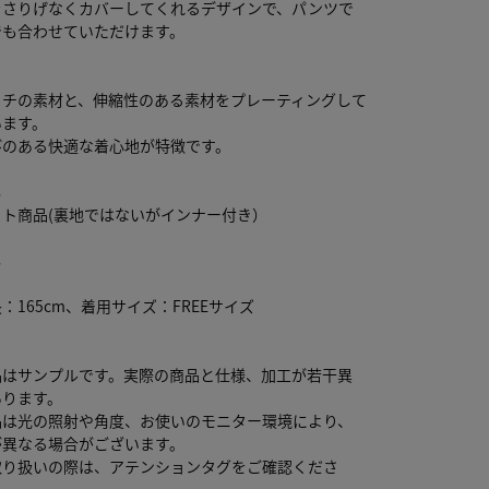
をさりげなくカバーしてくれるデザインで、パンツで
でも合わせていただけます。
ッチの素材と、伸縮性のある素材をプレーティングして
います。
びのある快適な着心地が特徴です。
し
ト商品(裏地ではないがインナー付き）
り
し
：165cm、着用サイズ：FREEサイズ
品はサンプルです。実際の商品と仕様、加工が若干異
あります。
品は光の照射や角度、お使いのモニター環境により、
が異なる場合がございます。
取り扱いの際は、アテンションタグをご確認くださ