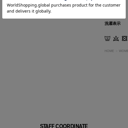
ル100％
洗濯表示
HOME
WOM
STAFF COORDINATE