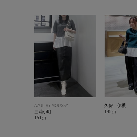
AZUL BY MOUSSY
久保 伊槻
三浦小町
145㎝
151㎝