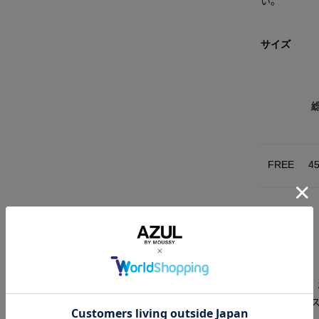
サイズ
FREE
4
素材
〔ニット〕
分)ポリエ