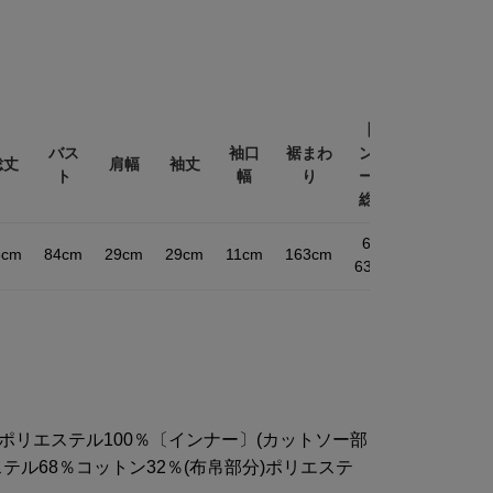
【イ
バス
袖口
裾まわ
ンナ
バス
総丈
肩幅
袖丈
ト
幅
り
ー】
ト
総丈
61-
5cm
84cm
29cm
29cm
11cm
163cm
84cm
2
63cm
ポリエステル100％〔インナー〕(カットソー部
ステル68％コットン32％(布帛部分)ポリエステ