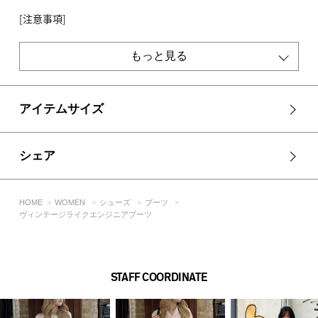
[注意事項]
※画像の商品はサンプルです。実際の商品と仕様、加工が若干
異なる場合があります。
もっと見る
※画像の商品は光の照射や角度、お使いのモニター環境によ
り、実物と色味が異なる場合がございます。
※着用、お取り扱いの際は、アテンションタグをご確認くださ
い。
アイテムサイズ
シェア
HOME
WOMEN
シューズ
ブーツ
ヴィンテージライクエンジニアブーツ
STAFF COORDINATE