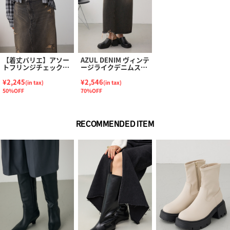
【着丈バリエ】アソー
AZUL DENIM ヴィンテ
トフリンジチェックシ
ージライクデニムスカ
ャツ
ート
¥2,245
¥2,546
(in tax)
(in tax)
50%OFF
70%OFF
RECOMMENDED ITEM