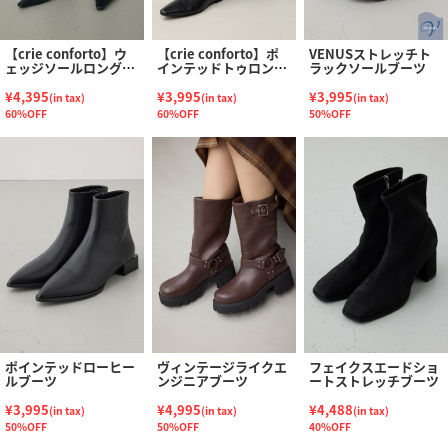
【crie conforto】ウ
【crie conforto】ポ
VENUSストレッチト
ェッジソールロングブ
インテッドトゥロング
ラックソールブーツ
ーツ
ブーツ
¥4,395
¥3,995
¥3,995
(in tax)
(in tax)
(in tax)
60%OFF
60%OFF
50%OFF
ポインテッドローヒー
ヴィンテージライクエ
フェイクスエードショ
ルブーツ
ンジニアブーツ
ートストレッチブーツ
¥3,995
¥4,995
¥4,488
(in tax)
(in tax)
(in tax)
50%OFF
50%OFF
40%OFF