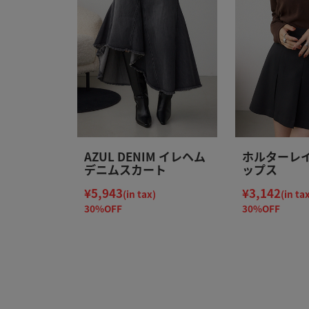
AZUL DENIM イレヘム
ホルターレ
デニムスカート
ップス
¥5,943
¥3,142
(in tax)
(in ta
30%OFF
30%OFF