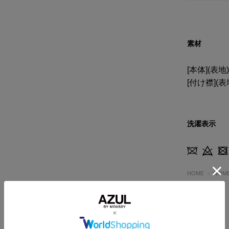
素材
[本体](表
[付け襟](
洗濯表示
HOME
WOM