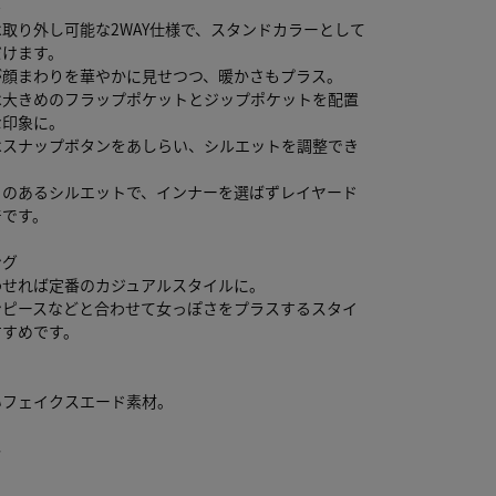
ル
取り外し可能な2WAY仕様で、スタンドカラーとして
だけます。
が顔まわりを華やかに見せつつ、暖かさもプラス。
は大きめのフラップポケットとジップポケットを配置
な印象に。
はスナップボタンをあしらい、シルエットを調整でき
りのあるシルエットで、インナーを選ばずレイヤード
着です。
ング
わせれば定番のカジュアルスタイルに。
ンピースなどと合わせて女っぽさをプラスするスタイ
すすめです。
いフェイクスエード素材。
し
り
し