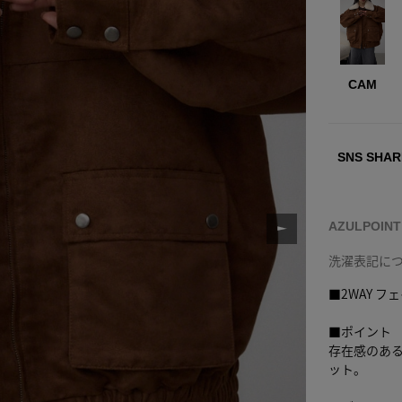
CAM
SNS SHAR
AZULPOIN
洗濯表記に
■2WAY 
■ポイント
存在感のあ
ット。