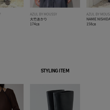
Y
AZUL BY MOUSSY
AZUL BY MOUS
大竹あかり
NAMIE NISHID
174㎝
158㎝
STYLING ITEM