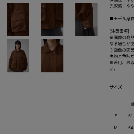
光沢感：や
■モデル身長
[注意事項]
※画像の商
なる場合が
※画像の商
実物と色味
※着用、お
い。
サイズ
S
61
M
64