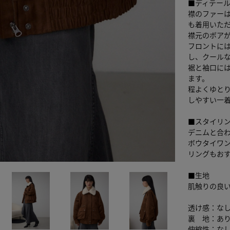
■ディテー
襟のファーは
も着用いた
襟元のボア
フロントに
し、クール
裾と袖口に
ます。
程よくゆと
しやすい一
■スタイリ
デニムと合
ボウタイワ
リングもお
■生地
肌触りの良
透け感：な
裏 地：あ
伸縮性：な