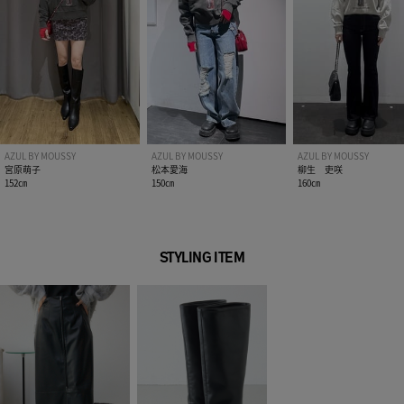
裏 地：なし
伸縮性：なし
光沢感：なし
[注意事項]
※画像の商品はサンプルです。実際の商品と仕様、加工が若干
異なる場合があります。
※画像の商品は光の照射や角度、お使いのモニター環境によ
AZUL BY MOUSSY
AZUL BY MOUSSY
AZUL BY MOUSSY
り、実物と色味が異なる場合がございます。
宮原萌子
松本愛海
柳生 吏咲
※着用、お取り扱いの際は、アテンションタグをご確認くださ
152㎝
150㎝
160㎝
い。
※販売商品以外のアイテムはイメージです。商品には含まれま
せん。
STYLING ITEM