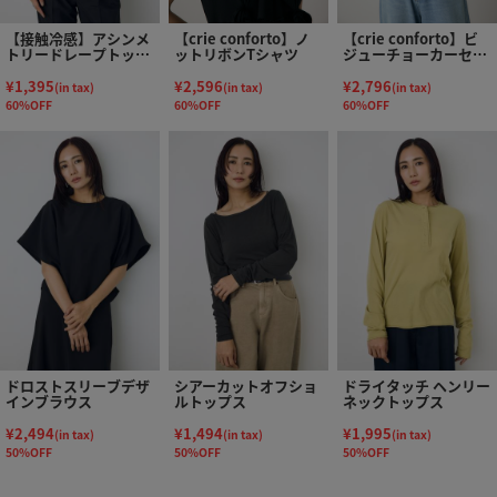
【接触冷感】アシンメ
【crie conforto】ノ
【crie conforto】ビ
トリードレープトップ
ットリボンTシャツ
ジューチョーカーセッ
ス
トカットソー
¥1,395
¥2,596
¥2,796
(in tax)
(in tax)
(in tax)
60%OFF
60%OFF
60%OFF
ドロストスリーブデザ
シアーカットオフショ
ドライタッチ ヘンリー
インブラウス
ルトップス
ネックトップス
¥2,494
¥1,494
¥1,995
(in tax)
(in tax)
(in tax)
50%OFF
50%OFF
50%OFF