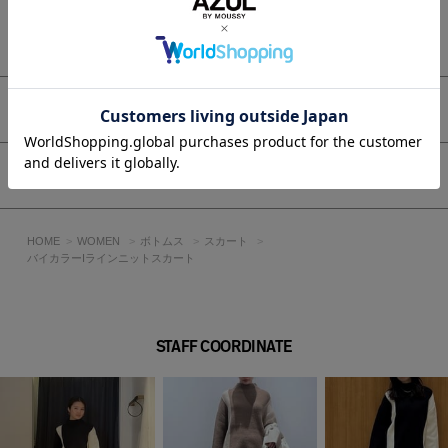
したスタイリングもおすすめ。
ショートブーツやヒールを合わせると、すっきりとしたIライ
もっと見る
ンシルエットが引き立ちます。
レザージャケットやコートを羽織れば、シーズンムード漂う大
人カジュアルな着こなしに。
オン・オフ問わず活躍する、スタイルアップ効果抜群の1枚で
アイテムサイズ
す。
■生地
シェア
アクリル・ポリエステル・ナイロン混の、程よい肉感の畦編み
ニット素材です。
HOME
WOMEN
ボトムス
スカート
透け感：なし
バイカラーIラインニットスカート
裏 地：なし
伸縮性：あり
光沢感：なし
STAFF COORDINATE
■BLK・GRY・MOCHA モデル身長：171cm、着用サイズ：
FREEサイズ
[注意事項]
※画像の商品はサンプルです。実際の商品と仕様、加工が若干