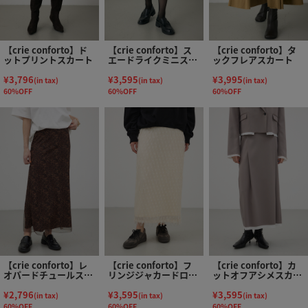
【crie conforto】ド
【crie conforto】ス
【crie conforto】タ
ットプリントスカート
エードライクミニスカ
ックフレアスカート
ート
¥3,796
¥3,595
¥3,995
(in tax)
(in tax)
(in tax)
60%OFF
60%OFF
60%OFF
【crie conforto】レ
【crie conforto】フ
【crie conforto】カ
オパードチュールスカ
リンジジャカードロン
ットオフアシメスカー
ート
グスカート
ト
¥2,796
¥3,595
¥3,595
(in tax)
(in tax)
(in tax)
60%OFF
60%OFF
60%OFF