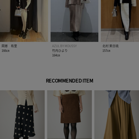
異なる場合があります。
※画像の商品は光の照射や角度、お使いのモニター環境によ
り、実物と色味が異なる場合がございます。
※着用、お取り扱いの際は、アテンションタグをご確認くださ
い。
岡㟢 有里
AZUL BY MOUSSY
北村 茉日琉
166㎝
竹内ひより
157㎝
164㎝
RECOMMENDED ITEM