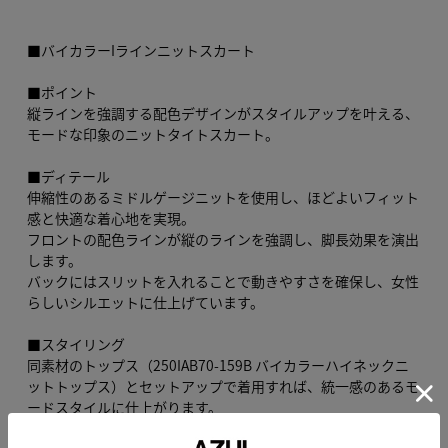
■バイカラーIラインニットスカート
■ポイント
縦ラインを強調する配色デザインがスタイルアップを叶える、
モードな印象のニットタイトスカート。
■ディテール
伸縮性のあるミドルゲージニットを使用し、ほどよいフィット
感と快適な着心地を実現。
フロントの配色ラインが縦のラインを強調し、脚長効果を演出
します。
バックにはスリットを入れることで動きやすさを確保し、女性
らしいシルエットに仕上げています。
■スタイリング
同素材のトップス（250IAB70-159B バイカラーハイネックニ
ットトップス）とセットアップで着用すれば、統一感のあるモ
ードスタイルに仕上がります。
シンプルなニットやシャツを合わせて、配色デザインを主役に