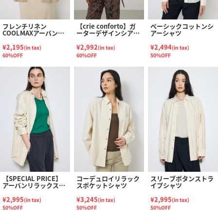
フレンチリネン
【crie conforto】ガ
ベーシックコットンシ
COOLMAXアーバンリ
ーターデザインシアー
アーシャツ
ラックスシャツ
ショートシャツ
¥2,195
¥2,992
¥2,494
(in tax)
(in tax)
(in tax)
60%OFF
60%OFF
50%OFF
【SPECIAL PRICE】
コーデュロイリラック
スリーブボタンストラ
アーバンリラックスコ
スポケットシャツ
イプシャツ
ットンシャツ
¥2,995
¥3,245
¥2,995
(in tax)
(in tax)
(in tax)
50%OFF
50%OFF
50%OFF