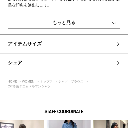
品な印象を演出します。
■生地
8oz ノンストレッチデニムを使用。
もっと見る
透け感：なし
裏 地：なし
アイテムサイズ
伸縮性：なし
光沢感：なし
シェア
■BLU モデル身長：170cm、着用サイズ：FREEサイズ
■D/BLU モデル身長：171cm、着用サイズ：FREEサイズ
HOME
WOMEN
トップス
シャツ ブラウス
[注意事項]
C/T冷感デニムドルマンシャツ
※画像の商品はサンプルです。実際の商品と仕様、加工が若干
異なる場合があります。
※画像の商品は光の照射や角度、お使いのモニター環境によ
り、実物と色味が異なる場合がございます。
STAFF COORDINATE
※着用、お取り扱いの際は、アテンションタグをご確認くださ
い。