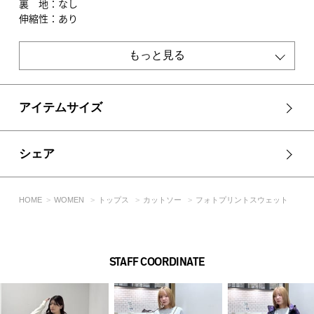
裏 地：なし
伸縮性：あり
光沢感：なし
もっと見る
■IVOY・BLK モデル身長：171cm、着用サイズ：FREEサイ
ズ
■T.GRY モデル身長：163cm、着用サイズ：FREEサイズ
アイテムサイズ
[注意事項]
※画像の商品はサンプルです。実際の商品と仕様、加工が若干
異なる場合があります。
シェア
※画像の商品は光の照射や角度、お使いのモニター環境によ
り、実物と色味が異なる場合がございます。
※着用、お取り扱いの際は、アテンションタグをご確認くださ
HOME
WOMEN
トップス
カットソー
フォトプリントスウェット
い。
STAFF COORDINATE