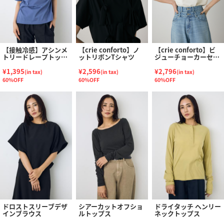
【接触冷感】アシンメ
【crie conforto】ノ
【crie conforto】ビ
トリードレープトップ
ットリボンTシャツ
ジューチョーカーセッ
ス
トカットソー
¥1,395
¥2,596
¥2,796
(in tax)
(in tax)
(in tax)
60%OFF
60%OFF
60%OFF
ドロストスリーブデザ
シアーカットオフショ
ドライタッチ ヘンリー
インブラウス
ルトップス
ネックトップス