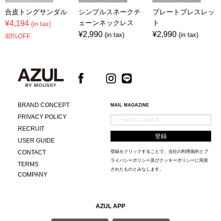
合皮トングサンダル
シンプルスネークチ
プレートブレスレッ
ェーンネックレス
ト
¥4,194
(in tax)
¥2,990
¥2,990
(in tax)
(in tax)
40%OFF
BRAND CONCEPT
MAIL MAGAZINE
PRIVACY POLICY
RECRUIT
USER GUIDE
CONTACT
登録をクリックすることで、当社の
利用規約
と
プ
ライバシーポリシー及びクッキーポリシー
に同意
TERMS
されたものとみなします。
COMPANY
AZUL APP