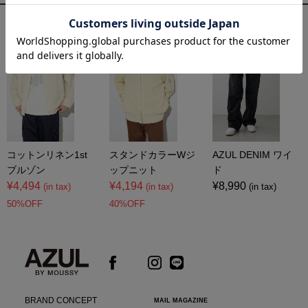
コーディネートアイテム
コットンリネン1st
スタンドカラーWジ
AZUL DENIM ワイ
ブルゾン
ップニット
ド
¥4,494
¥4,194
¥8,990
(in tax)
(in tax)
(in tax)
50%OFF
40%OFF
BRAND CONCEPT
MAIL MAGAZINE