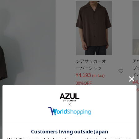
シアサッカーオ
ア
ーバーシャツ
ブ
ド
¥4,193
(in tax)
¥4
30%OFF
30