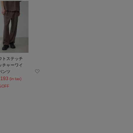
ウトステッチ
ッチャーワイ
パンツ
,193
(in tax)
%OFF