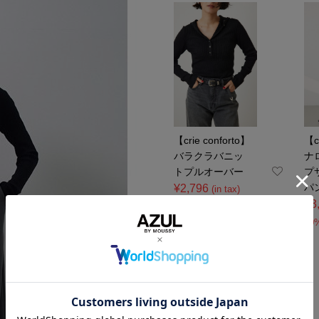
【crie conforto】
【c
バラクラバニッ
ナ
トプルオーバー
プ
パ
¥2,796
(in tax)
¥3
60%OFF
60