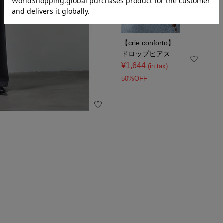
【crie conforto】
ドロップピアス
¥1,644
(in tax)
50%OFF