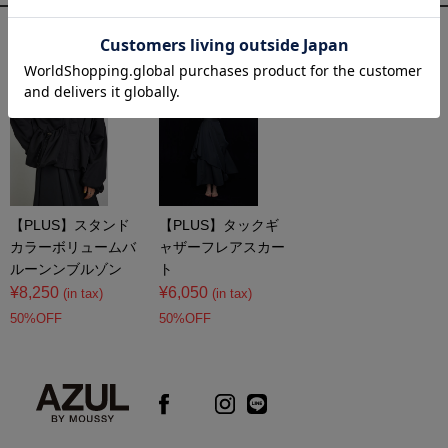
コーディネートアイテム
【PLUS】スタンド
【PLUS】タックギ
カラーボリュームバ
ャザーフレアスカー
ルーンンブルゾン
ト
¥8,250
¥6,050
(in tax)
(in tax)
50%OFF
50%OFF