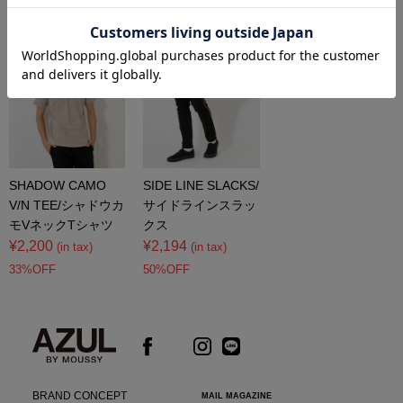
コーディネートアイテム
SHADOW CAMO
SIDE LINE SLACKS/
V/N TEE/シャドウカ
サイドラインスラッ
モVネックTシャツ
クス
¥2,200
¥2,194
(in tax)
(in tax)
33%OFF
50%OFF
BRAND CONCEPT
MAIL MAGAZINE