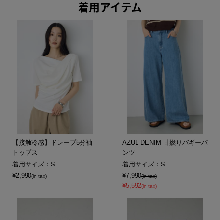
着用アイテム
【接触冷感】ドレープ5分袖
AZUL DENIM 甘撚りバギーパ
トップス
ンツ
着用サイズ：S
着用サイズ：S
¥2,990
¥7,990
(in tax)
(in tax)
¥5,592
(in tax)