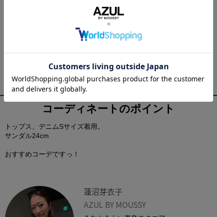
マクラメミニショルダー
着用サイズ：FREE
¥5,490
(in tax)
¥2,744
(in tax)
コーディネートのポイント
トップス、デニムSサイズ着用。
サンダル24cm
おすすめコーデですっ！
蓮沼芽衣子
AZUL BY MOUSSY