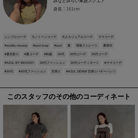
みなとみらい東急スクエア
身長：161cm
シンプルコーデ
モノトーンコーデ
大人カジュアルコーデ
ママコーデ
#azulby moussy
#azul snap
#azul
夏
骨格ストレート
夏新作
#夏先取り
#夏コーデ
#秋服
30代
30代コーデ
30代コーデ
#AZUL BY MOUSSY
30代ファッション
30代コーディネート
#ママコーデ
#30代
#30代ファッション
甘撚り
#AZUL DENIM 甘撚りバギーパンツ
このスタッフのその他のコーディネート