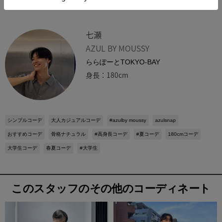
七瀬
AZUL BY MOUSSY
ららぽーとTOKYO-BAY
身長：180cm
シンプルコーデ
大人カジュアルコーデ
#azulby moussy
azulsnap
おすすめコーデ
骨格ナチュラル
#高身長コーデ
#夏コーデ
180cmコーデ
大学生コーデ
春夏コーデ
#大学生
このスタッフのその他のコーディネート