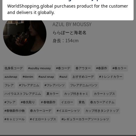
coco
AZUL BY MOUSSY
ららぽーと海老名
身長：154cm
低身長コーデ
#azulby moussy
#春コーデ
春アウター
#春新作
#春カラー
azulsnap
#denim
#azul snap
#azul
おすすめコーデ
#トレンドカラー
フレア
#フレアデニム
#フレアパンツ
フレアデニムパンツ
ハイウエストフレアデニム
夏カラー
カップ付きキャミ
カラートップス
#フレア
#春先取り
＃春物新作
イエロー
黄色
春カラーアイテム
#春物新作小物
春カラーコーデ
#イエローシャツ
カップ付きタンクトップ
#キャミソール
#イエロートップス
#レギュラーカラーアソートシャツ