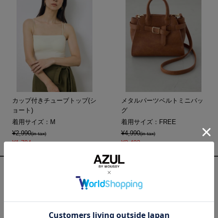
カップ付きチューブトップ(シ
メタルパーツベルトミニバッ
ョート)
グ
着用サイズ：M
着用サイズ：FREE
¥2,990
¥4,990
(in tax)
(in tax)
¥1,794
¥3,492
(in tax)
(in tax)
コーディネートのポイント
シャツFREE
インナーM
デニムS