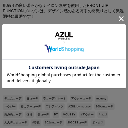
肌触りの良い滑らかなナイロン素材を使用したFRONT ZIP
FUNCTIONブルゾンは、デザイン感のある薄手の羽織りとして気温
調整に最適です！
フレアデニムはSサイズ着用してます！
澤城美樹
身長：162cm
デニムコーデ
春コーデ
春コーディネート
アウターコーデ
moussy
マウジー
春カラーコーデ
フレアパンツ
AZUL by moussy
160cmコーデ
高身長コーデ
休日
春コーデ
PT
MOUSSY
#アウター
# azul
大人デニムコーデ
#春夏
162cmコーデ
2026SSコーデ
ボトムス