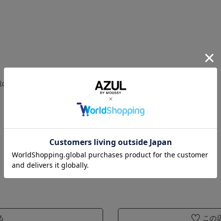
のHP等でご確認ください。
る
この