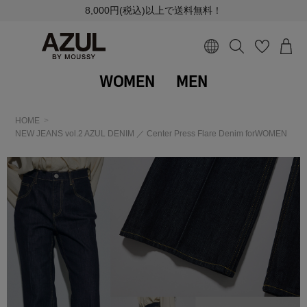
8,000円(税込)以上で送料無料！
WOMEN
MEN
HOME
NEW JEANS vol.2 AZUL DENIM ／ Center Press Flare Denim forWOMEN