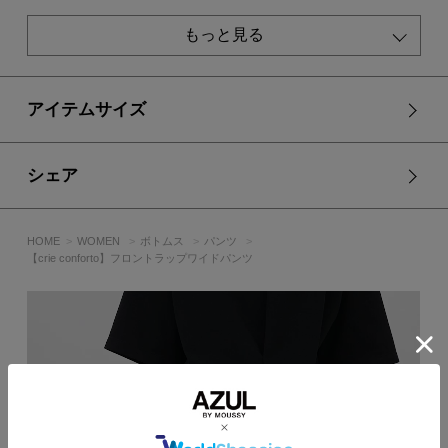
[注意事項]
もっと見る
※画像の商品はサンプルです。実際の商品と仕様、加工が若干
異なる場合があります。
※画像の商品は光の照射や角度、お使いのモニター環境によ
り、実物と色味が異なる場合がございます。
アイテムサイズ
※着用、お取り扱いの際は、アテンションタグをご確認くださ
い。
シェア
HOME
WOMEN
ボトムス
パンツ
【crie conforto】フロントラップワイドパンツ