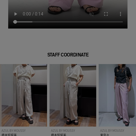
STAFF COORDINATE
AZUL BY MOUSSY
AZUL BY MOUSSY
AZUL BY MOUSSY
橋本矩留美
橋本矩留美
東奈々