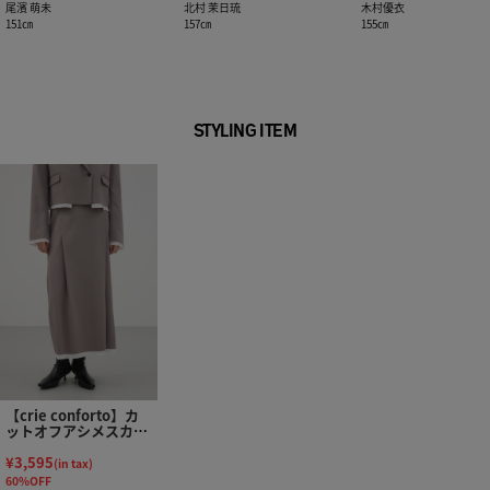
尾濱 萌未
北村 茉日琉
木村優衣
151㎝
157㎝
155㎝
STYLING ITEM
【crie conforto】カ
ットオフアシメスカー
ト
¥3,595
(in tax)
60%OFF