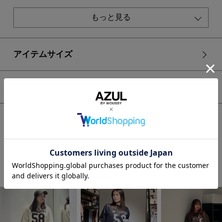
透け感：なし
裏 地：なし
もっと見る
伸縮性：あり
光沢感：若干あり
■IVOY・BRD モデル身長：168cm、着用サイズ：FREEサイ
アイテムサイズ
ズ
■NVY モデル身長：173cm、着用サイズ：FREEサイズ
シェア
[注意事項]
※画像の商品はサンプルです。実際の商品と仕様、加工が若干
異なる場合があります。
HOME
WOMEN
トップス
カットソー
※画像の商品は光の照射や角度、お使いのモニター環境によ
【crie conforto】ナンバーリングTシャツ
り、実物と色味が異なる場合がございます。
※着用、お取り扱いの際は、アテンションタグをご確認くださ
い。
STAFF COORDINATE