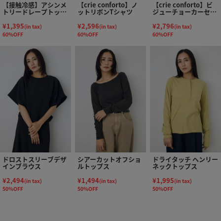
【接触冷感】アシンメ
【crie conforto】ノ
【crie conforto】ビ
トリードレープトップ
ットリボンTシャツ
ジューチョーカーセッ
ス
トカットソー
¥1,395
¥2,596
¥2,796
(in tax)
(in tax)
(in tax)
60%OFF
60%OFF
60%OFF
ドロストスリーブデザ
シアーカットオフショ
ドライタッチ ヘンリー
インブラウス
ルトップス
ネックトップス
¥2,494
¥1,494
¥1,995
(in tax)
(in tax)
(in tax)
50%OFF
50%OFF
50%OFF