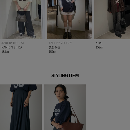
AZUL BY MOUSSY
AZUL BY MOUSSY
aika
NAMIE NISHIDA
表ひかる
158㎝
158㎝
152㎝
STYLING ITEM