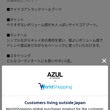
洗濯表記について
＞
■サイドゴアトラックソールブーツ
■ポイント
やりすぎないボリューム感が大人っぽいサイドゴアブーツ。
■ディテール
シンプルながらキレイめの素材を使い、程よいボリューム感で
ドレンド感はありながらもベーシックに使っていただけます。
■スタイリング
どんなコーディネートにも使いやすい1足。
■素材
合成皮革は濡れたまま放置すると、カビが生えやすいです。
また濡れまま放置すると、カビが生えやすいので、必ず乾燥さ
せてから保管してください。
■WEB限定商品です。