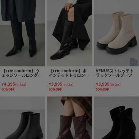
【crie conforto】ウ
【crie conforto】ポ
VENUSストレッチト
ェッジソールロングブ
インテッドトゥロング
ラックソールブーツ
ーツ
ブーツ
¥4,395
¥3,995
¥3,995
(in tax)
(in tax)
(in tax)
60%OFF
60%OFF
50%OFF