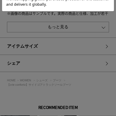
[注意事項]
※画像の商品はサンプルです。実際の商品と仕様、加工が若干
異なる場合があります。
※画像の商品は光の照射や角度、お使いのモニター環境によ
もっと見る
り、実物と色味が異なる場合がございます。
※着用、お取り扱いの際は、アテンションタグをご確認くださ
い。
アイテムサイズ
シェア
HOME
WOMEN
シューズ
ブーツ
【crie conforto】サイドゴアトラックソールブーツ
RECOMMENDED ITEM