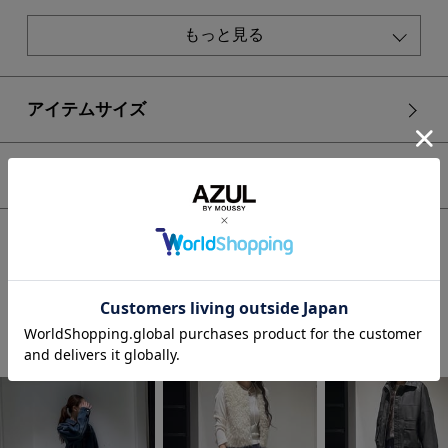
光沢感：若干あり
もっと見る
■モデル身長：173cm、着用サイズ：FREEサイズ
[注意事項]
※画像の商品はサンプルです。実際の商品と仕様、加工が若干
アイテムサイズ
異なる場合があります。
※画像の商品は光の照射や角度、お使いのモニター環境によ
り、実物と色味が異なる場合がございます。
シェア
※着用、お取り扱いの際は、アテンションタグをご確認くださ
い。
HOME
WOMEN
ボトムス
スカート
【crie conforto】タックフレアスカート
STAFF COORDINATE