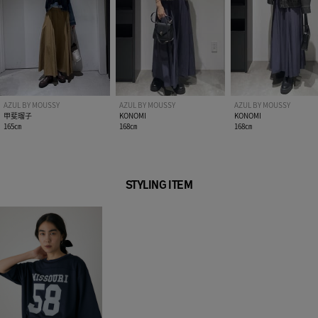
AZUL BY MOUSSY
AZUL BY MOUSSY
AZUL BY MOUSSY
甲斐瑠子
KONOMI
KONOMI
165㎝
168㎝
168㎝
STYLING ITEM