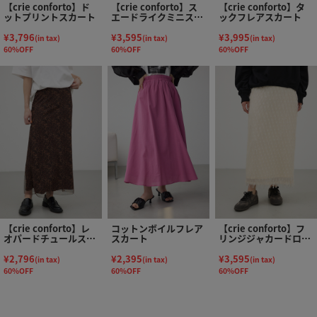
【crie conforto】ド
【crie conforto】ス
【crie conforto】タ
ットプリントスカート
エードライクミニスカ
ックフレアスカート
ート
¥3,796
¥3,595
¥3,995
(in tax)
(in tax)
(in tax)
60%OFF
60%OFF
60%OFF
【crie conforto】レ
コットンボイルフレア
【crie conforto】フ
オパードチュールスカ
スカート
リンジジャカードロン
ート
グスカート
¥2,796
¥2,395
¥3,595
(in tax)
(in tax)
(in tax)
60%OFF
60%OFF
60%OFF