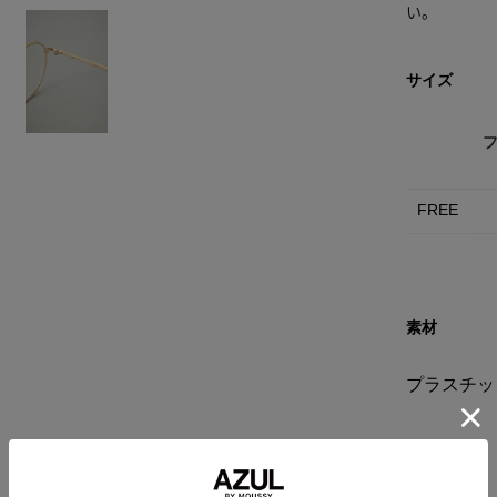
い。
サイズ
フ
FREE
素材
プラスチッ
洗濯表示