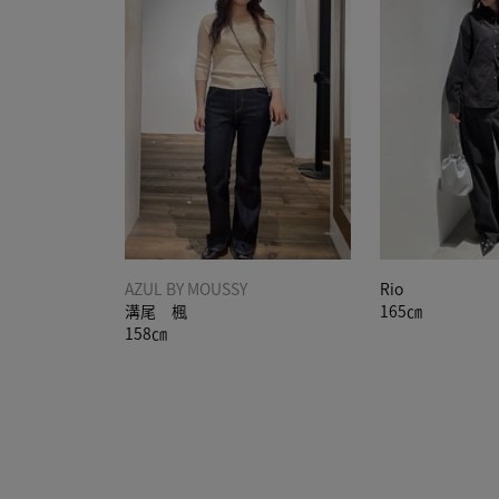
AZUL BY MOUSSY
Rio
溝尾 楓
165㎝
158㎝