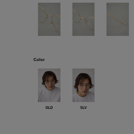
Color
GLD
SLV