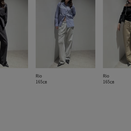
Rio
Rio
165㎝
165㎝