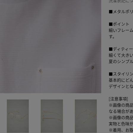
洗濯表記に
■メタルポ
■ポイント
細いフレー
す。
■ディティ
細くて大き
夏のシンプ
■スタイリ
基本的にど
デザインと
[注意事項]
※画像の商
なる場合が
※画像の商
実物と色味
※着用、お