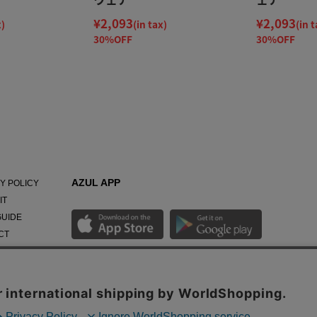
¥2,093
¥2,093
x)
(in tax)
(in t
30%OFF
30%OFF
AZUL APP
Y POLICY
IT
GUIDE
CT
NY
最新ニュースやスタイリング紹介までAZUL BY
MOUSSYのお得な情報がいち早くチェックできる公式
アプリ。