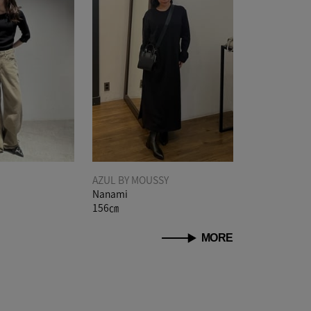
AZUL BY MOUSSY
Nanami
156㎝
MORE