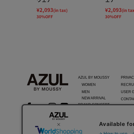
¥2,093
¥2,093
(in tax)
(in ta
30%OFF
30%OFF
AZUL BY MOUSSY
PRIVAC
WOMEN
RECRU
MEN
USER 
NEW ARRIVAL
CONTA
BRAND CONCEPT
TERMS
COMPA