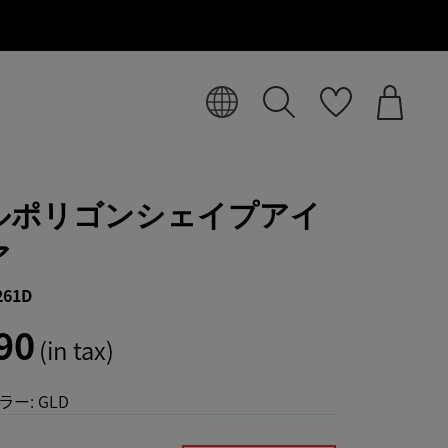
ルポリゴンシェイプアイ
ア
261D
90
(in tax)
ラー:
GLD