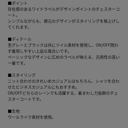
■ポイント
存在感のあるワイドラペルがデザインポイントのチェスターコ
ート。
シンプルながらも、襟元のデザインがスタイリングを格上げし
てくれます。
■ディテール
杢グレーとブラックは共にツイル素材を使用し、ON/OFF問わ
ず着用しやすい上品な風合いです。
ベーシックなデザインに広めのラペルが映える、汎用性の高い
一着です。
■スタイリング
ニット合わせのきれいめカジュアルはもちろん、シャツを合わ
せたビジネスカジュアルにもおすすめ。
ON/OFFどちらのシーンでも活躍する、着まわし力抜群のチェ
スターコートです。
■生地
ウールライク素材を使用。