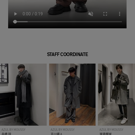
STAFF COORDINATE
AZUL BY MOUSSY
AZUL BY MOUSSY
AZUL BY MOUSSY
舟橋 諒
吉川颯人
渡邉輝誠