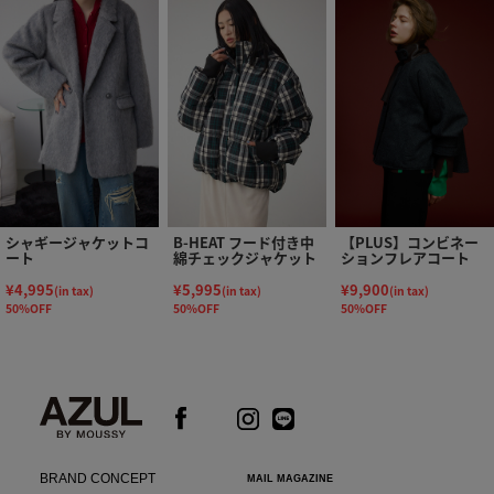
シャギージャケットコ
B-HEAT フード付き中
【PLUS】コンビネー
ート
綿チェックジャケット
ションフレアコート
¥4,995
¥5,995
¥9,900
(in tax)
(in tax)
(in tax)
50%OFF
50%OFF
50%OFF
BRAND CONCEPT
MAIL MAGAZINE