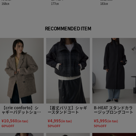
168㎝
177㎝
183㎝
RECOMMENDED ITEM
【crie conforto】シ
【着丈バリエ】シャギ
B-HEAT スタンドカラ
ャギーパデットショル
ースタンドコート
ージップロングコート
ダーコート
¥10,560
¥4,995
¥5,995
(in tax)
(in tax)
(in tax)
60%OFF
50%OFF
50%OFF