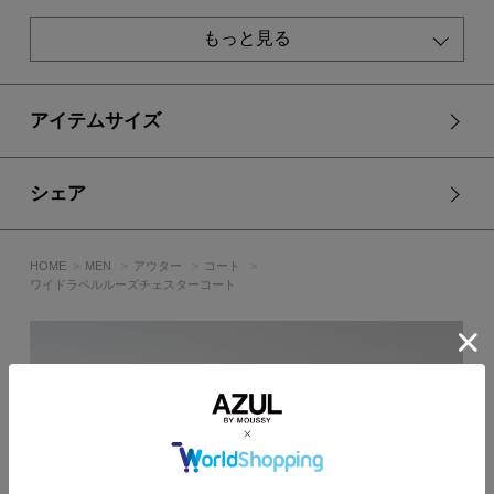
透け感：なし
裏 地：あり
もっと見る
伸縮性：ややあり
光沢感：なし
■モデル身長：185cm、着用サイズ：Lサイズ
アイテムサイズ
[注意事項]
※画像の商品はサンプルです。実際の商品と仕様、加工が若干
シェア
異なる場合があります。
※画像の商品は光の照射や角度、お使いのモニター環境によ
り、実物と色味が異なる場合がございます。
HOME
MEN
アウター
コート
※着用、お取り扱いの際は、アテンションタグをご確認くださ
ワイドラペルルーズチェスターコート
い。