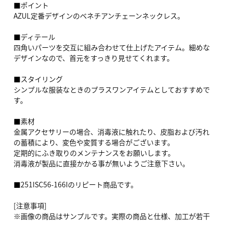
■ポイント
AZUL定番デザインのベネチアンチェーンネックレス。
■ディテール
四角いパーツを交互に組み合わせて仕上げたアイテム。細めな
デザインなので、首元をすっきり見せてくれます。
■スタイリング
シンプルな服装なときのプラスワンアイテムとしておすすめで
す。
■素材
金属アクセサリーの場合、消毒液に触れたり、皮脂および汚れ
の蓄積により、変色や変質する場合がございます。
定期的にふき取りのメンテナンスをお願いします。
消毒液が製品に直接かかる事が無いようご注意下さい。
■251ISC56-166Iのリピート商品です。
[注意事項]
※画像の商品はサンプルです。実際の商品と仕様、加工が若干