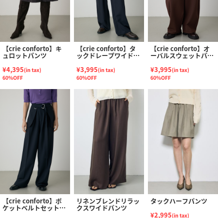
【crie conforto】キ
【crie conforto】タ
【crie conforto】オ
ュロットパンツ
ックドレープワイドパ
ーバルスウェットパン
ンツ
ツ
¥4,395
¥3,995
¥3,995
(in tax)
(in tax)
(in tax)
60%OFF
60%OFF
60%OFF
【crie conforto】ポ
リネンブレンドリラッ
タックハーフパンツ
ケットベルトセットワ
クスワイドパンツ
イドパンツ
¥2,995
(in tax)