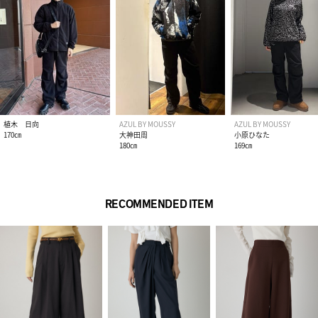
透け感：なし
裏 地：なし
伸縮性：なし
光沢感：なし
■モデル身長：185cm、着用サイズ：モデルサイズ ※モデル
サイズは販売しておりません
植木 日向
AZUL BY MOUSSY
AZUL BY MOUSSY
[注意事項]
170㎝
大神田周
小原ひなた
※画像の商品はサンプルです。実際の商品と仕様、加工が若干
180㎝
169㎝
異なる場合があります。
※画像の商品は光の照射や角度、お使いのモニター環境によ
り、実物と色味が異なる場合がございます。
RECOMMENDED ITEM
※着用、お取り扱いの際は、アテンションタグをご確認くださ
い。