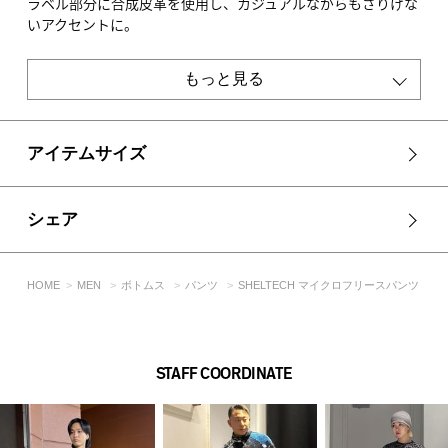
ラベル部分に合成皮革を使用し、カジュアルながらもさりげな
いアクセントに。
2サイズで、ややゆったりとしたシルエットです。
もっと見る
■スタイリング
カジュアルなトップスと好相性で、スウェットやパーカー、フ
リースジャケットと合わせてワンマイルウェアとしてもおすす
め。
アイテムサイズ
ブラック系はモノトーンでまとめて都会的に、グレー系はニュ
ートラルなトーンで落ち着いた印象に仕上がります。
スニーカーやブーツを合わせて、リラックス感のある着こなし
シェア
に。
同素材のプルオーバー（251IAC90-0791）、ブルゾン
（251IAB80-0921）とのセットアップスタイルもおすすめで
HOME
MEN
ボトムス
パンツ
SHELTECH マイクロフリースパンツ
す。
■生地
【機能素材】
STAFF COORDINATE
光吸収発熱性・紫外線遮蔽・軽量
ふわっとした裏起毛も施したフリース素材です。
SHELTECHという機能を持った糸を使用しています。