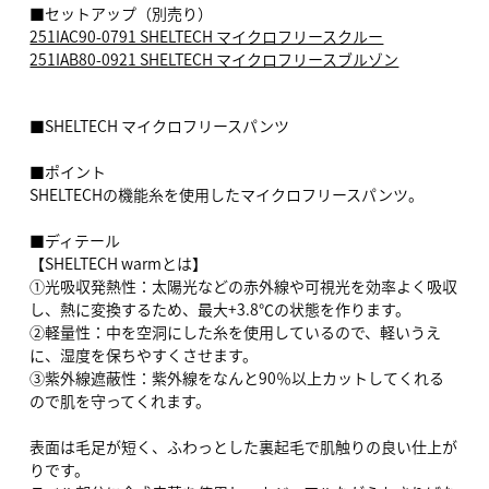
■セットアップ（別売り）
251IAC90-0791 SHELTECH マイクロフリースクルー
251IAB80-0921 SHELTECH マイクロフリースブルゾン
■SHELTECH マイクロフリースパンツ
■ポイント
SHELTECHの機能糸を使用したマイクロフリースパンツ。
■ディテール
【SHELTECH warmとは】
①光吸収発熱性：太陽光などの赤外線や可視光を効率よく吸収
し、熱に変換するため、最大+3.8℃の状態を作ります。
②軽量性：中を空洞にした糸を使用しているので、軽いうえ
に、湿度を保ちやすくさせます。
③紫外線遮蔽性：紫外線をなんと90％以上カットしてくれる
ので肌を守ってくれます。
表面は毛足が短く、ふわっとした裏起毛で肌触りの良い仕上が
りです。