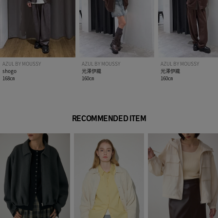
AZUL BY MOUSSY
AZUL BY MOUSSY
AZUL BY MOUSSY
shogo
光澤伊織
光澤伊織
168㎝
160㎝
160㎝
RECOMMENDED ITEM