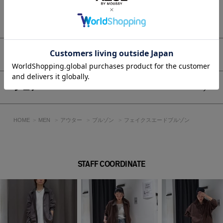
透け感：なし
裏 地：なし
もっと見る
伸縮性：あり
光沢感：若干あり
■モデル身長：180cm、着用サイズ：Lサイズ
アイテムサイズ
[注意事項]
※画像の商品はサンプルです。実際の商品と仕様、加工が若干
シェア
異なる場合があります。
※画像の商品は光の照射や角度、お使いのモニター環境によ
り、実物と色味が異なる場合がございます。
HOME
MEN
アウター
ブルゾン
フェイクスエードブルゾン
※着用、お取り扱いの際は、アテンションタグをご確認くださ
い。
STAFF COORDINATE