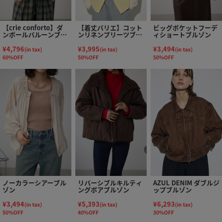
【crie conforto】ダ
【着丈バリエ】コット
ビッグポケットフーデ
ンボールバルーンブル
ンリネンプリーツブル
ィショートブルゾン
ゾン
ゾン
¥4,796
¥3,995
¥3,494
(in tax)
(in tax)
(in tax)
60%OFF
50%OFF
50%OFF
ノーカラーシアーブル
リバーシブルキルティ
AZUL DENIM ダブルジ
ゾン
ングボアブルゾン
ップブルゾン
¥3,494
¥5,393
¥6,293
(in tax)
(in tax)
(in tax)
50%OFF
40%OFF
30%OFF