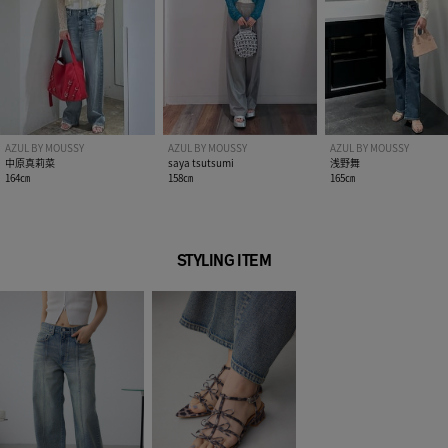
AZUL BY MOUSSY
AZUL BY MOUSSY
AZUL BY MOUSSY
中原真莉菜
saya tsutsumi
浅野舞
164㎝
158㎝
165㎝
STYLING ITEM