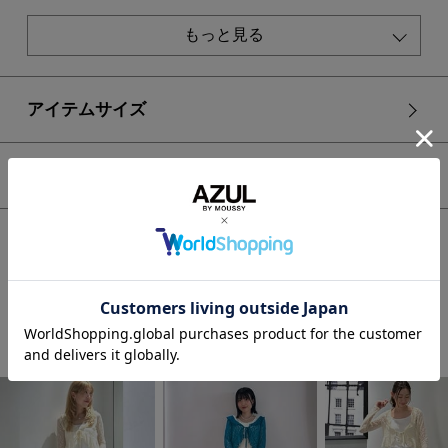
裏 地：なし
伸縮性：あり
もっと見る
光沢感：なし
■IVOY モデル身長：167cm、着用サイズ：FREEサイズ
■BLK BLU モデル身長：172cm、着用サイズ：FREEサイズ
アイテムサイズ
[注意事項]
※画像の商品はサンプルです。実際の商品と仕様、加工が若干
シェア
異なる場合があります。
※画像の商品は光の照射や角度、お使いのモニター環境によ
り、実物と色味が異なる場合がございます。
HOME
WOMEN
トップス
カーディガン
※着用、お取り扱いの際は、アテンションタグをご確認くださ
レースフリルカーディガン
い。
STAFF COORDINATE