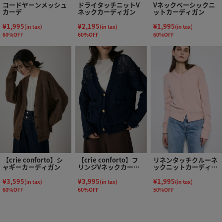
コードヤーンメッシュ
ドライタッチニットV
Vネックベーシックニ
カーデ
ネックカーディガン
ットカーディガン
¥1,995
¥2,195
¥1,995
(in tax)
(in tax)
(in tax)
60%OFF
60%OFF
60%OFF
【crie conforto】シ
【crie conforto】フ
リネンタッチクルーネ
ャギーカーディガン
リンジVネックカーデ
ックニットカーディガ
ィガン
ン
¥3,595
¥3,995
¥1,995
(in tax)
(in tax)
(in tax)
60%OFF
60%OFF
50%OFF