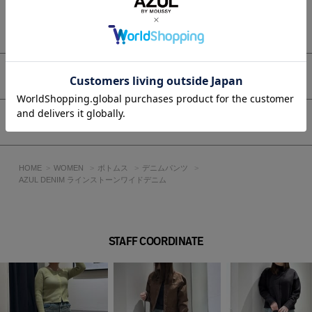
今季マストハブのおすすめアイテムです。
もっと見る
■生地
ノンストレッチデニムを使用しています。
アイテムサイズ
透け感：なし
裏 地：なし
伸縮性：なし
シェア
光沢感：なし
■BLU モデル身長：168cm、着用サイズ：Mサイズ
HOME
WOMEN
ボトムス
デニムパンツ
■L/BLU モデル身長：172cm、着用サイズ：モデルサイズ（M
AZUL DENIM ラインストーンワイドデニム
サイズ股下+7cm）※モデルサイズは販売しておりません
■250HAT11-430Kのリピート商品です。
STAFF COORDINATE