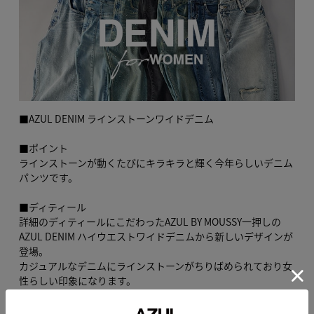
■AZUL DENIM ラインストーンワイドデニム
■ポイント
ラインストーンが動くたびにキラキラと輝く今年らしいデニム
パンツです。
■ディティール
詳細のディティールにこだわったAZUL BY MOUSSY一押しの
AZUL DENIM ハイウエストワイドデニムから新しいデザインが
登場。
カジュアルなデニムにラインストーンがちりばめられており女
性らしい印象になります。
履くだけで一気にトレンドライクなスタイリングが出来上がり
ます。