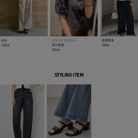
AYA
AZUL BY MOUSSY
高橋茉央
153㎝
早川弥里
159㎝
162㎝
STYLING ITEM