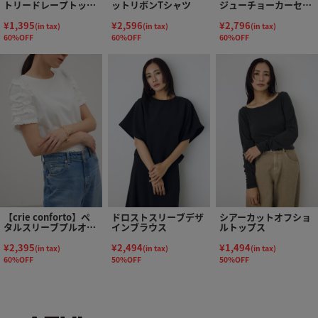
トリードレープトップ
ットリボンTシャツ
ジューチョーカーセッ
ス
トカットソー
¥1,395
¥2,596
¥2,796
(in tax)
(in tax)
(in tax)
60%OFF
60%OFF
60%OFF
【crie conforto】ペ
ドロストスリーブデザ
シアーカットオフショ
タルスリーブプルオー
インブラウス
ルトップス
バー
¥2,395
¥2,494
¥1,494
(in tax)
(in tax)
(in tax)
60%OFF
50%OFF
50%OFF