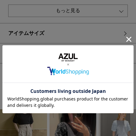
裏 地：袖部分にあり
伸縮性：なし
もっと見る
光沢感：なし
■O/WHT・L/BLU モデル身長：167cm、着用サイズ：FREEサ
イズ
アイテムサイズ
■BLK モデル身長：170cm、着用サイズ：FREEサイズ
[注意事項]
シェア
※画像の商品はサンプルです。実際の商品と仕様、加工が若干
異なる場合があります。
※画像の商品は光の照射や角度、お使いのモニター環境によ
HOME
WOMEN
トップス
カットソー
ソデチュールトップス
り、実物と色味が異なる場合がございます。
※着用、お取り扱いの際は、アテンションタグをご確認くださ
い。
STAFF COORDINATE