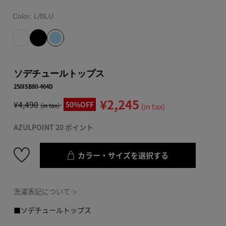
Color:
L/BLU
ソデチュールトップス
250ISB80-464D
¥2,245
¥4,490
50%OFF
(in tax)
(in tax)
AZULPOINT 20 ポイント
カラー・サイズを選択する
洗濯表記について
＞
■ソデチュールトップス