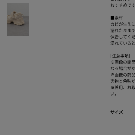
おすすめで
■素材
カビが生え
濡れたまま
保管してく
濡れている
[注意事項]
※画像の商
なる場合が
※画像の商
実物と色味
※着用、お
い。
サイズ