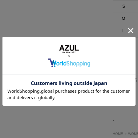
S
M
L
素材
【甲材】合
洗濯表示
-
HOME
WOM