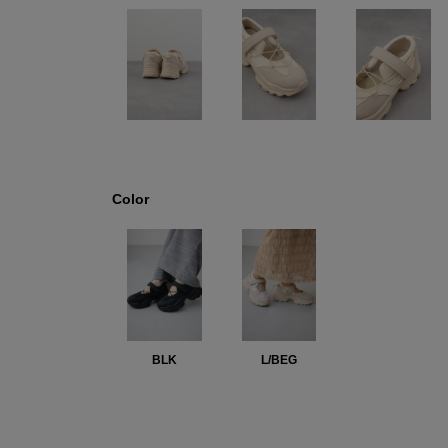
Color
BLK
L/BEG