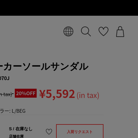
ーカーソールサンダル
070J
¥5,592
20%OFF
(in tax)
in tax)
ラー:
L/BEG
S
/
在庫なし
入荷リクエスト
店舗在庫