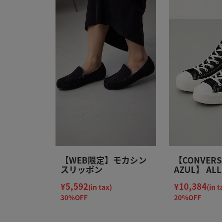
【WEB限定】モカシン
【CONVERS
スリッポン
AZUL】 ALL
LIGHT PLS
¥5,592
¥10,384
(in tax)
(in t
30%OFF
20%OFF