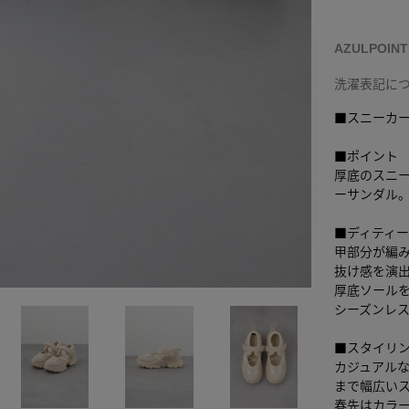
AZULPOIN
洗濯表記に
■スニーカ
■ポイント
厚底のスニ
ーサンダル
■ディティ
甲部分が編
抜け感を演
厚底ソール
シーズンレ
■スタイリ
カジュアル
まで幅広い
春先はカラ