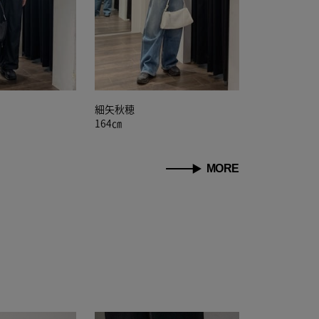
細矢秋穂
164㎝
MORE