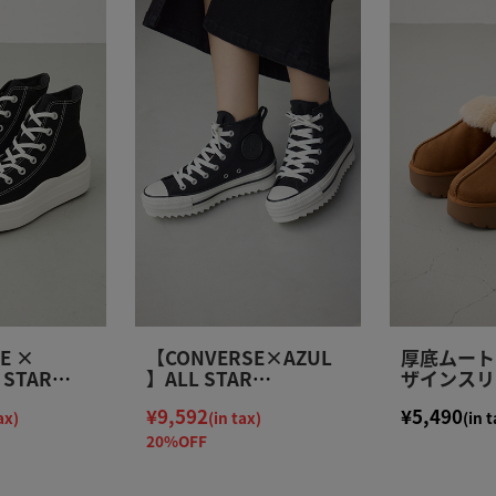
E ×
【CONVERSE×AZUL
厚底ムート
 STAR
】ALL STAR
ザインスリ
TⅡHI
SHARKSOLE HI
¥9,592
¥5,490
ax)
(in tax)
(in t
20%OFF