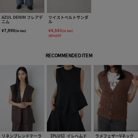
AZUL DENIM フレアデ
ツイストベルトサンダ
ニム
ル
¥7,990
¥4,543
(in tax)
(in tax)
30%OFF
RECOMMENDED ITEM
リネンブレンドテーラ
【PLUS】イレヘムド
ラメフェザーVネック