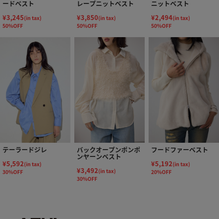
ードベスト
レープニットベスト
ニットベスト
¥3,245
¥3,850
¥2,494
(in tax)
(in tax)
(in tax)
50%OFF
50%OFF
50%OFF
テーラードジレ
バックオープンポンポ
フードファーベスト
ンヤーンベスト
¥5,592
¥5,192
(in tax)
(in tax)
¥3,492
(in tax)
30%OFF
20%OFF
30%OFF