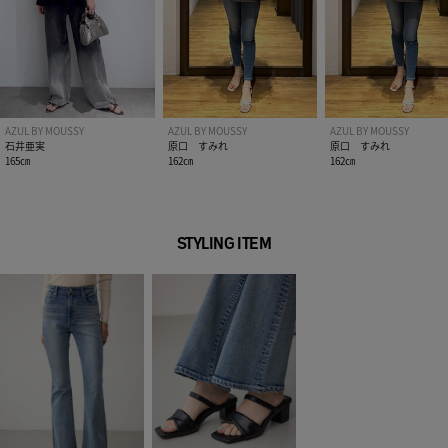
■BLK・L/BEG モデル身長：163cm、着用サイズ：FREEサイ
ズ
■BLU モデル身長：170cm、着用サイズ：FREEサイズ
[注意事項]
※画像の商品はサンプルです。実際の商品と仕様、加工が若干
異なる場合があります。
AZUL BY MOUSSY
AZUL BY MOUSSY
AZUL BY MOUSSY
石井亜実
原口 すみれ
原口 すみれ
※画像の商品は光の照射や角度、お使いのモニター環境によ
165㎝
162㎝
162㎝
り、実物と色味が異なる場合がございます。
※着用、お取り扱いの際は、アテンションタグをご確認くださ
い。
STYLING ITEM