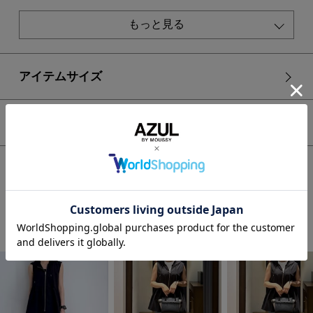
トレンドのペプラムディティール。
今季おすすめのフードデザイン。
もっと見る
羽織としてもトップスとしても着用できるデザイン。
■スタイリング
アイテムサイズ
同素材のアイテム250ISB31-517F C/T撥水タックワイドパン
ツと合わせてセットアップとしての着用がおすすめ。
デニムにTシャツにさらっとベストを羽織るだけで、普段のコ
シェア
ーディネートをアップデートできます。
■生地
気流染めした平織りのポリエステルを使用しております。
HOME
WOMEN
アウター
ベスト
C/T撥水フード付ジップベスト
気流染めすることで、ナチュラルな表情になっております。
機能性としては、撥水・UVカット・イージーケアを兼ね備え
ております。
STAFF COORDINATE
透け感：なし
裏 地：なし
伸縮性：なし
光沢感：なし